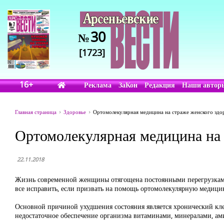
30
№
[1723]
16+
Реклама
ЗаКон
Редакция
Наши автор
Главная страница
Здоровье
Ортомолекулярная медицина на страже женского здо
Ортомолекулярная медицина на 
22.11.2018
Жизнь современной женщины отягощена постоянными перегрузками и
все исправить, если призвать на помощь ортомолекулярную медици
Основной причиной ухудшения состояния является хронический кле
недостаточное обеспечение организма витаминами, минералами, а