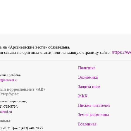
 на «Арсеньевские вести» обязательна.
я ссылка на оригинал статьи, или на главную страницу сайта:
https://w
Политика
евна Гребнёва,
Экономика
r@arsvest.ru
Защита прав
ый корреспондент «АВ»
етербурге:
ЖКХ
тьяна Гаврииловна,
Письма читателей
21-765-5754,
narod.ru
Земля-кормилица
кламы:
Вселенная
40-70-21, факс: (423) 240-70-22