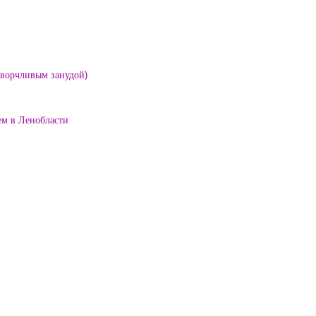
е ворчливым занудой)
ем в Ленобласти