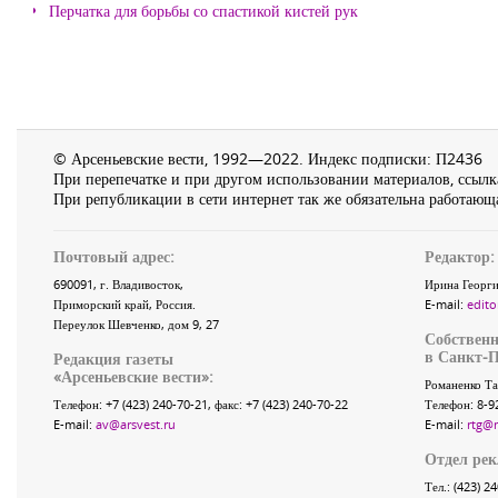
Перчатка для борьбы со спастикой кистей рук
© Арсеньевские вести, 1992—2022. Индекс подписки: П2436
При перепечатке и при другом использовании материалов, ссылка
При републикации в сети интернет так же обязательна работающа
Почтовый адрес:
Редактор:
690091
, г.
Владивосток
,
Ирина Георги
Приморский край
,
Россия
.
E-mail:
edito
Переулок Шевченко
, дом 9, 27
Собственн
в Санкт-П
Редакция газеты
«
Арсеньевские вести
»:
Романенко Та
Телефон:
+7 (423) 240-70-21
, факс:
+7 (423) 240-70-22
Телефон: 8-9
E-mail:
av@arsvest.ru
E-mail:
rtg@
Отдел ре
Тел.: (423) 2