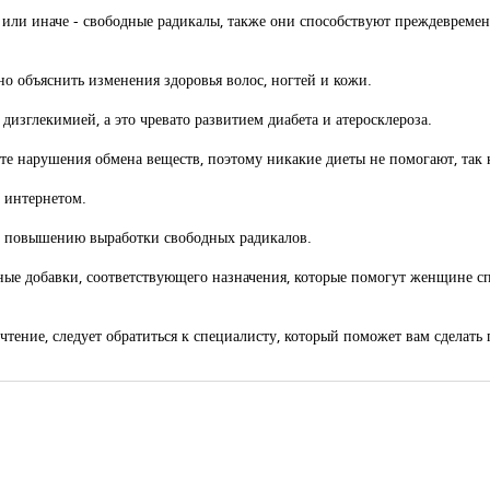
 или иначе - свободные радикалы, также они способствуют преждеврем
но объяснить изменения здоровья волос, ногтей и кожи.
дизглекимией, а это чревато развитием диабета и атеросклероза.
ате нарушения обмена веществ, поэтому никакие диеты не помогают, так к
 интернетом.
ует повышению выработки свободных радикалов.
ные добавки, соответствующего назначения, которые помогут женщине с
очтение, следует обратиться к специалисту, который поможет вам сделать