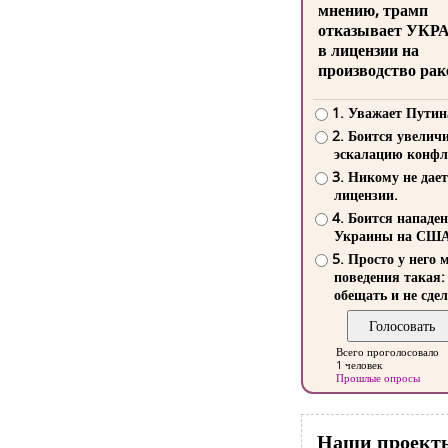
мнению, трамп
отказывает УКР
в лицензии на
производство рак
1. Уважает Путин
2. Боится увелич
эскалацию конфл
3. Никому не дает
лицензии.
4. Боится нападе
Украины на СШ
5. Просто у него 
поведения такая:
обещать и не сдел
Всего проголосовало
1 человек
Прошлые опросы
Наши проект