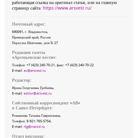
работающая ссылка на оригинал статьи, или на главную
страницу сайта:
https://www.arsvest.ru/
Почтовый адрес:
690091
, г.
Владивосток
,
Приморский край
,
Россия
.
Переулок Шевченко
, дом 9, 27
Редакция газеты
«
Арсеньевские вести
»:
Телефон:
+7 (423) 240-70-21
, факс:
+7 (423) 240-70-22
E-mail:
av@arsvest.ru
Редактор:
Ирина Георгиевна Гребнёва,
E-mail:
editor@arsvest.ru
Собственный корреспондент «АВ»
в Санкт-Петербурге:
Романенко Татьяна Гаврииловна,
Телефон: 8-921-765-5754,
E-mail:
rtg@narod.ru
Отдел рекламы: