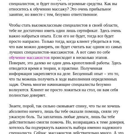
специалистом, и будет получать огромные средства. Как вы
относитесь к обучению массажу? Это очень прибыльное
занятие, но вместе с тем, безумно ответственное.
Чтобы стать высококлассным специалистов в своей области,
тебе не достаточно иметь один лишь сертификат. Здесь очень
важно набраться опыта. Если его не будет, тогда все будет
просто напрасно. Только тогда, когда клиент убедиться в том,
что вам можно доверять, он будет считать вас одним из самых
лучших специалистов-массажистов. А вот само по себе
обучение массажистов
происходит в несколько этапов.
Поверьте, это далеко не один день кропотливой работы. Здесь
отводится время и теории, и практике. Полученная
информация закрепляется на деле. Бесценный опыт – это то,
что ты можешь получить в ходе выполнения определенных
задач. Очень многие начинающие специалисты безумно
волнуются. Клиент не просто ложиться на стол, он вам себя
полностью доверяет.
Знаете, порой, так сильно сковывает спину, что ты не хочешь
абсолютно ничего, лишь бы тебе оказали помощь, сняли эту
ужасную боль. Ты заплатишь любые деньги, лишь бы тебе
действительно смогли помочь. Но, возвращаясь к теме доверия,
хотелось бы подчеркнуть важность выбора именно надежного
специалиста. Сейчас, массажистов действительно много. А это