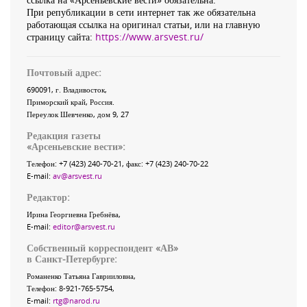
При републикации в сети интернет так же обязательна
работающая ссылка на оригинал статьи, или на главную
страницу сайта:
https://www.arsvest.ru/
Почтовый адрес:
690091
, г.
Владивосток
,
Приморский край
,
Россия
.
Переулок Шевченко
, дом 9, 27
Редакция газеты
«
Арсеньевские вести
»:
Телефон:
+7 (423) 240-70-21
, факс:
+7 (423) 240-70-22
E-mail:
av@arsvest.ru
Редактор:
Ирина Георгиевна Гребнёва,
E-mail:
editor@arsvest.ru
Собственный корреспондент «АВ»
в Санкт-Петербурге:
Романенко Татьяна Гаврииловна,
Телефон: 8-921-765-5754,
E-mail:
rtg@narod.ru