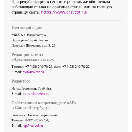
При републикации в сети интернет так же обязательна
работающая ссылка на оригинал статьи, или на главную
страницу сайта:
https://www.arsvest.ru/
Почтовый адрес:
690091
, г.
Владивосток
,
Приморский край
,
Россия
.
Переулок Шевченко
, дом 9, 27
Редакция газеты
«
Арсеньевские вести
»:
Телефон:
+7 (423) 240-70-21
, факс:
+7 (423) 240-70-22
E-mail:
av@arsvest.ru
Редактор:
Ирина Георгиевна Гребнёва,
E-mail:
editor@arsvest.ru
Собственный корреспондент «АВ»
в Санкт-Петербурге:
Романенко Татьяна Гаврииловна,
Телефон: 8-921-765-5754,
E-mail:
rtg@narod.ru