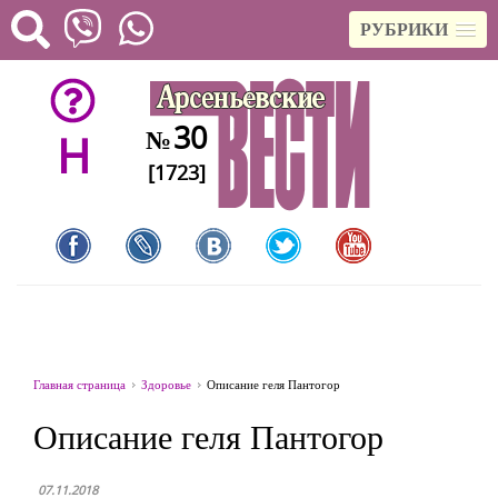
РУБРИКИ
30
№
H
[1723]
Главная страница
Здоровье
Описание геля Пантогор
Описание геля Пантогор
07.11.2018