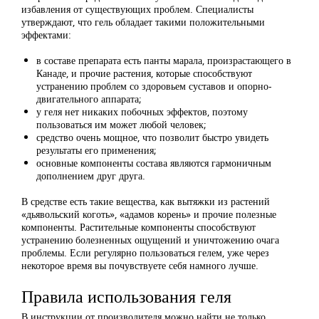
избавления от существующих проблем. Специалисты
утверждают, что гель обладает такими положительными
эффектами:
в составе препарата есть панты марала, произрастающего в
Канаде, и прочие растения, которые способствуют
устранению проблем со здоровьем суставов и опорно-
двигательного аппарата;
у геля нет никаких побочных эффектов, поэтому
пользоваться им может любой человек;
средство очень мощное, что позволит быстро увидеть
результаты его применения;
основные компоненты состава являются гармоничным
дополнением друг друга.
В средстве есть такие вещества, как вытяжки из растений
«дьявольский коготь», «адамов корень» и прочие полезные
компоненты. Растительные компоненты способствуют
устранению болезненных ощущений и уничтожению очага
проблемы. Если регулярно пользоваться гелем, уже через
некоторое время вы почувствуете себя намного лучше.
Правила использования геля
В инструкции от производителя можно найти не только