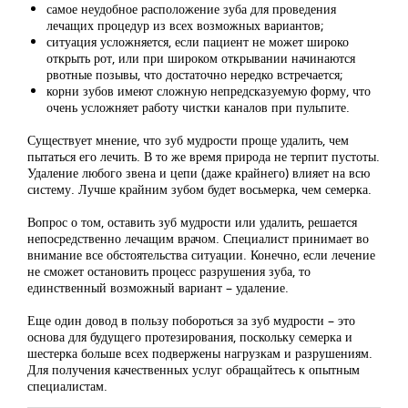
самое неудобное расположение зуба для проведения
лечащих процедур из всех возможных вариантов;
ситуация усложняется, если пациент не может широко
открыть рот, или при широком открывании начинаются
рвотные позывы, что достаточно нередко встречается;
корни зубов имеют сложную непредсказуемую форму, что
очень усложняет работу чистки каналов при пульпите.
Существует мнение, что зуб мудрости проще удалить, чем
пытаться его лечить. В то же время природа не терпит пустоты.
Удаление любого звена и цепи (даже крайнего) влияет на всю
систему. Лучше крайним зубом будет восьмерка, чем семерка.
Вопрос о том, оставить зуб мудрости или удалить, решается
непосредственно лечащим врачом. Специалист принимает во
внимание все обстоятельства ситуации. Конечно, если лечение
не сможет остановить процесс разрушения зуба, то
единственный возможный вариант – удаление.
Еще один довод в пользу побороться за зуб мудрости – это
основа для будущего протезирования, поскольку семерка и
шестерка больше всех подвержены нагрузкам и разрушениям.
Для получения качественных услуг обращайтесь к опытным
специалистам.