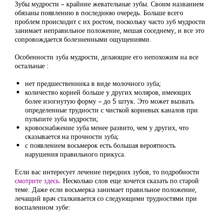
Зубы мудрости – крайние жевательные зубы. Своим названием
обязаны появлению в последнюю очередь. Больше всего
проблем происходит с их ростом, поскольку часто зуб мудрости
занимает неправильное положение, мешая соседнему, и все это
сопровождается болезненными ощущениями.
Особенности зуба мудрости, делающие его непохожим на все
остальные :
нет предшественника в виде молочного зуба;
количество корней больше у других моляров, имеющих
более изогнутую форму – до 5 штук. Это может вызвать
определенные трудности с чисткой корневых каналов при
пульпите зуба мудрости;
кровоснабжение зуба менее развито, чем у других, что
сказывается на прочности зуба;
с появлением восьмерок есть большая вероятность
нарушения правильного прикуса.
Если вас интересует лечение передних зубов, то подробности
смотрите здесь
. Несколько слов еще хочется сказать по старой
теме. Даже если восьмерка занимает правильное положение,
лечащий врач сталкивается со следующими трудностями при
воспаленном зубе: