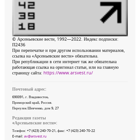
© Арсеньевские вести, 1992—2022. Индекс подписки:
П2436
При перепечатке и при другом использовании материалов,
ссылка на «Арсеньевские вести» обязательна.
При републикации в сети интернет так же обязательна
работающая ссылка на оригинал статьи, или на главную
страницу сайта:
https://www.arsvest.ru/
Почтовый адрес:
690091
, г.
Владивосток
,
Приморский край
,
Россия
.
Переулок Шевченко
, дом 9, 27
Редакция газеты
«
Арсеньевские вести
»:
Телефон:
+7 (423) 240-70-21
, факс:
+7 (423) 240-70-22
E-mail:
av@arsvest.ru