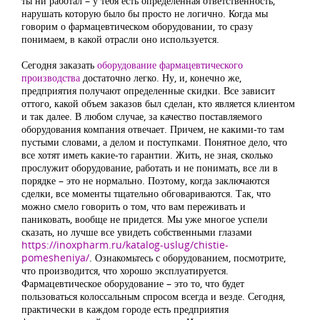
ты ни работал – у тебя есть определенная ответственность,
нарушать которую было бы просто не логично. Когда мы
говорим о фармацевтическом оборудовании, то сразу
понимаем, в какой отрасли оно используется.
Сегодня заказать
оборудование фармацевтического
производства
достаточно легко. Ну, и, конечно же,
предприятия получают определенные скидки. Все зависит
оттого, какой объем заказов был сделан, кто является клиентом
и так далее. В любом случае, за качество поставляемого
оборудования компания отвечает. Причем, не какими-то там
пустыми словами, а делом и поступками. Понятное дело, что
все хотят иметь какие-то гарантии. Жить, не зная, сколько
прослужит оборудование, работать и не понимать, все ли в
порядке – это не нормально. Поэтому, когда заключаются
сделки, все моменты тщательно обговариваются. Так, что
можно смело говорить о том, что вам переживать и
паниковать, вообще не придется. Мы уже многое успели
сказать, но лучше все увидеть собственными глазами
https://inoxpharm.ru/katalog-uslug/chistie-
pomesheniya/
. Ознакомьтесь с оборудованием, посмотрите,
что производится, что хорошо эксплуатируется.
Фармацевтическое оборудование – это то, что будет
пользоваться колоссальным спросом всегда и везде. Сегодня,
практически в каждом городе есть предприятия