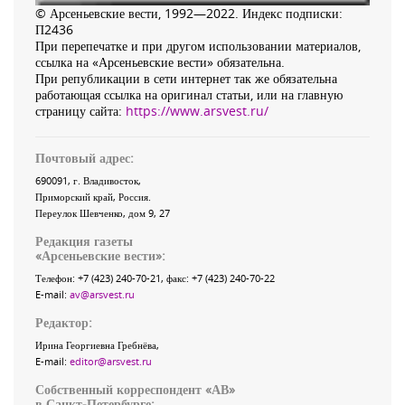
© Арсеньевские вести, 1992—2022. Индекс подписки:
П2436
При перепечатке и при другом использовании материалов,
ссылка на «Арсеньевские вести» обязательна.
При републикации в сети интернет так же обязательна
работающая ссылка на оригинал статьи, или на главную
страницу сайта:
https://www.arsvest.ru/
Почтовый адрес:
690091
, г.
Владивосток
,
Приморский край
,
Россия
.
Переулок Шевченко
, дом 9, 27
Редакция газеты
«
Арсеньевские вести
»:
Телефон:
+7 (423) 240-70-21
, факс:
+7 (423) 240-70-22
E-mail:
av@arsvest.ru
Редактор:
Ирина Георгиевна Гребнёва,
E-mail:
editor@arsvest.ru
Собственный корреспондент «АВ»
в Санкт-Петербурге: