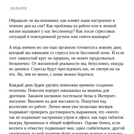
05.09.2018
Обращали ли вы внимание, как влияет наше настроение в
течение дня на сон? Как проблемы на работе или в личной
жизни вызывают у нас бессонницу? Как после стрессовых
ситуаций в повседневной рутине нам снятся кошмары?
А ведь именно во сне наш организм готовится к новому дню,
который мы начинаем со стресса после бессонной ночи. И если
этот замкнутый круг не прервать, он может продолжаться
бесконечно. От жизненной реальности мы, безусловно, никуда
не денемся. Стрессы будут преследовать нас, не смотря ни на
что. Но, тем не менее, с ними можно бороться.
Каждый день будем уделять немножко времени созданию
позитива. Повесим портрет начальника на мишень для
дротиков. Закажем шелковое постельное белье в Интернет-
магазине. Вызовем на дом массажиста. Пошутим над
коллегами по работе. Лично меня уже несколько месяцев
подмывает проверить достоверность выражения, что «ничто
так не поднимает настроения утром в офисе, как пара таблеток
виагры, брошенных в общий кофейник». Однако боюсь, если
коллеги в отместку подмешают мне, один слабительное, другой
снотворное, то мой позитив будет испорчен всерьез и надолго.