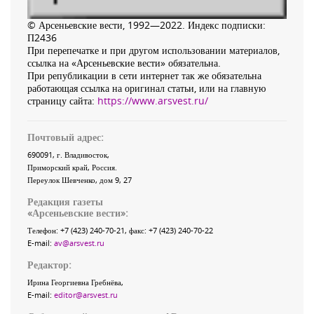
© Арсеньевские вести, 1992—2022. Индекс подписки:
П2436
При перепечатке и при другом использовании материалов,
ссылка на «Арсеньевские вести» обязательна.
При републикации в сети интернет так же обязательна
работающая ссылка на оригинал статьи, или на главную
страницу сайта:
https://www.arsvest.ru/
Почтовый адрес:
690091
, г.
Владивосток
,
Приморский край
,
Россия
.
Переулок Шевченко
, дом 9, 27
Редакция газеты
«
Арсеньевские вести
»:
Телефон:
+7 (423) 240-70-21
, факс:
+7 (423) 240-70-22
E-mail:
av@arsvest.ru
Редактор:
Ирина Георгиевна Гребнёва,
E-mail:
editor@arsvest.ru