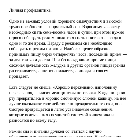
Личная профилактика.
Одно из важных условий хорошего самочувствия и высокой
трудоспособности — нормальный сон. Взрослому человеку
необходимо спать семь-восемь часов в сутки, при этом нужно
строго соблюдать режим: ложиться спать и вставать всегда в
одно и то же время. Наряду с режимом сна необходимо
соблюдать и режим питания. Наиболее целесообразно
принимать пищу через четыре-пять часов, последний прием —
за два-три часа до сна. При беспорядочном приеме пищи
сложная деятельность желудка и других органов пищеварения
расстраивается, аппетит снижается, а иногда и совсем
пропадает.
Есть следует не спеша. «Хорошо пережевано, наполовину
переварено»,— гласит медицинская поговорка. Когда пища во
рту превратилась в хорошо смоченную слюной кашицу, на нее
лучше оказывают свое действие пищеварительные соки, она
быстрее превращается в легко усваиваемые соединения,
которые всасываются сосудистой системой кишечника и
разносятся по всему телу.
Режим сна и питания должен сочетаться с научно
обоснованным чередованием труда и отдыха. Несоблюдение