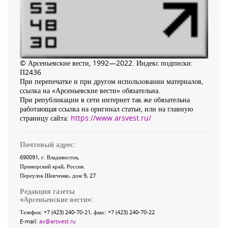
© Арсеньевские вести, 1992—2022. Индекс подписки:
П2436
При перепечатке и при другом использовании материалов,
ссылка на «Арсеньевские вести» обязательна.
При републикации в сети интернет так же обязательна
работающая ссылка на оригинал статьи, или на главную
страницу сайта:
https://www.arsvest.ru/
Почтовый адрес:
690091
, г.
Владивосток
,
Приморский край
,
Россия
.
Переулок Шевченко
, дом 9, 27
Редакция газеты
«
Арсеньевские вести
»:
Телефон:
+7 (423) 240-70-21
, факс:
+7 (423) 240-70-22
E-mail:
av@arsvest.ru