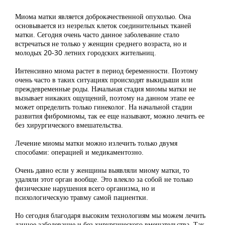
Миома матки является доброкачественной опухолью. Она
основывается из незрелых клеток соединительных тканей
матки. Сегодня очень часто данное заболевание стало
встречаться не только у женщин среднего возраста, но и
молодых 20-30 летних городских жительниц.
Интенсивно миома растет в период беременности. Поэтому
очень часто в таких ситуациях происходят выкидыши или
преждевременные роды. Начальная стадия миомы матки не
вызывает никаких ощущений, поэтому на данном этапе ее
может определить только гинеколог. На начальной стадии
развития фибромиомы, так ее еще называют, можно лечить ее
без хирургического вмешательства.
Лечение миомы матки можно излечить только двумя
способами: операцией и медикаментозно.
Очень давно если у женщины выявляли миому матки, то
удаляли этот орган вообще. Это влекло за собой не только
физические нарушения всего организма, но и
психологическую травму самой пациентки.
Но сегодня благодаря высоким технологиям мы можем лечить
данное заболевание и без хирургического вмешательства. Так