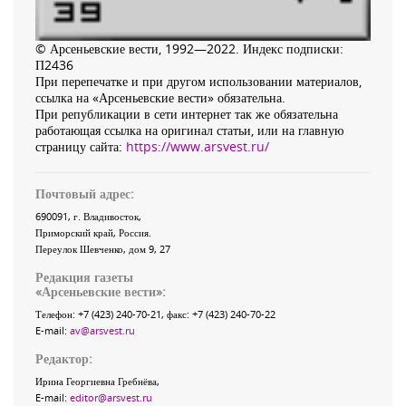
© Арсеньевские вести, 1992—2022. Индекс подписки:
П2436
При перепечатке и при другом использовании материалов,
ссылка на «Арсеньевские вести» обязательна.
При републикации в сети интернет так же обязательна
работающая ссылка на оригинал статьи, или на главную
страницу сайта:
https://www.arsvest.ru/
Почтовый адрес:
690091
, г.
Владивосток
,
Приморский край
,
Россия
.
Переулок Шевченко
, дом 9, 27
Редакция газеты
«
Арсеньевские вести
»:
Телефон:
+7 (423) 240-70-21
, факс:
+7 (423) 240-70-22
E-mail:
av@arsvest.ru
Редактор:
Ирина Георгиевна Гребнёва,
E-mail:
editor@arsvest.ru