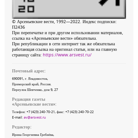
© Арсеньевские вести, 1992—2022. Индекс подписки:
П2436
При перепечатке и при другом использовании материалов,
ссылка на «Арсеньевские вести» обязательна.
При републикации в сети интернет так же обязательна
работающая ссылка на оригинал статьи, или на главную
страницу сайта:
https://www.arsvest.ru/
Почтовый адрес:
690091
, г.
Владивосток
,
Приморский край
,
Россия
.
Переулок Шевченко
, дом 9, 27
Редакция газеты
«
Арсеньевские вести
»:
Телефон:
+7 (423) 240-70-21
, факс:
+7 (423) 240-70-22
E-mail:
av@arsvest.ru
Редактор:
Ирина Георгиевна Гребнёва,