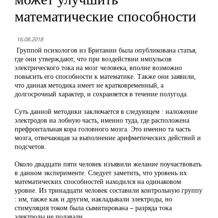
математические способности
16.08.2018
Группой психологов из Британии была опубликована статья,
где они утверждают, что при воздействии импульсов
электрического тока на мозг человека, вполне возможно
повысить его способности к математике. Также они заявили,
что данная методика имеет не кратковременный, а
долгосрочный характер, и сохраняется в течение полугода.
Суть данной методики заключается в следующем : наложение
электродов на лобную часть, именно туда, где расположена
префронтальная кора головного мозга. Это именно та часть
мозга, отвечающая за выполнение арифметических действий и
подсчетов.
Около двадцати пяти человек изъявили желание поучаствовать
в данном эксперименте. Следует заметить, что уровень их
математических способностей находился на одинаковом
уровне. Из тринадцати человек составили контрольную группу
: им, также как и другим, накладывали электроды, но
стимуляция током была сымитирована – разряда тока
электроды не подавали.