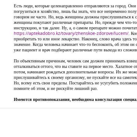
Есть люди, которые целенаправленно отправляются за город. Они 
погрузиться в хозяйство, лишь бы знать, что все непременно полу
говорим не часто. Но, ведь женщины должны прислушиваться к 
женщины покупают различные препараты. Но, прежде чем что-то п
инструкцию, и так далее. Ну, а, о самом препарате можно почитат
https://aptekadobro.kz/tovary/zhenskoe-zdorove/lucem/
. Ко
приобретать то или иное лекарство. Наконец, слово врача здесь т
значение. Когда человека начинает что-то беспокоить, об этом он
уже пациент и врач подбирают различные пути выхода из сложи
По объективным причинам, человек сам должен принимать взвеш
отталкиваться оттого, что вы ставите на первое место. Халатное 
потом, начинают рождаться дополнительные вопросы. Их же можн
прислушивайтесь к своему организму, не пускайте все на самотек
Но, всему есть свои пределы. Постарайтесь не усугубить положени
помните об этом, и не рискуйте лишний раз.
Имеются противопоказания, необходима консультация специа