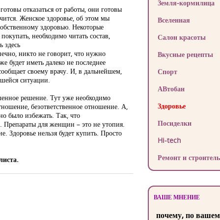
Земля-кормилица
готовы отказаться от работы, они готовы
чится. Женское здоровье, об этом мы
Вселенная
собственному здоровью. Некоторые
окупать, необходимо читать состав,
Салон красоты
ь здесь
нечно, никто не говорит, что нужно
Вкусные рецепты
оже будет иметь далеко не последнее
 сообщает своему врачу. И, в дальнейшем,
Спорт
вшейся ситуации.
АВтобан
енное решение. Тут уже необходимо
Здоровье
отношение, безответственное отношение. А,
о было избежать. Так, что
Посиделки
. Препараты для женщин – это не утопия.
е. Здоровье нельзя будет купить. Просто
Hi-tech
Ремонт и строитель
листа.
ВАШЕ МНЕНИЕ
почему, по вашем