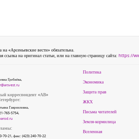
 на «Арсеньевские вести» обязательна.
я ссылка на оригинал статьи, или на главную страницу сайта:
https://w
Политика
евна Гребнёва,
Экономика
r@arsvest.ru
Защита прав
ый корреспондент «АВ»
етербурге:
ЖКХ
тьяна Гаврииловна,
Письма читателей
21-765-5754,
narod.ru
Земля-кормилица
кламы:
Вселенная
40-70-21, факс: (423) 240-70-22