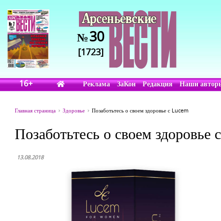
30
№
[1723]
16+
Реклама
ЗаКон
Редакция
Наши автор
Главная страница
Здоровье
Позаботьтесь о своем здоровье с Lucem
Позаботьтесь о своем здоровье
13.08.2018