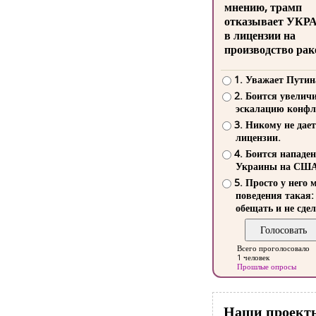
мнению, трамп
отказывает УКР
в лицензии на
производство рак
1. Уважает Путин
2. Боится увелич
эскалацию конфл
3. Никому не дает
лицензии.
4. Боится нападе
Украины на СШ
5. Просто у него 
поведения такая:
обещать и не сдел
Всего проголосовало
1 человек
Прошлые опросы
Наши проект