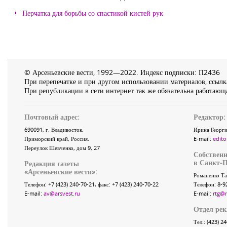
Перчатка для борьбы со спастикой кистей рук
© Арсеньевские вести, 1992—2022. Индекс подписки: П2436
При перепечатке и при другом использовании материалов, ссылка
При републикации в сети интернет так же обязательна работающа
Почтовый адрес:
Редактор:
690091
, г.
Владивосток
,
Ирина Георги
Приморский край
,
Россия
.
E-mail:
edito
Переулок Шевченко
, дом 9, 27
Собственн
в Санкт-П
Редакция газеты
«
Арсеньевские вести
»:
Романенко Та
Телефон:
+7 (423) 240-70-21
, факс:
+7 (423) 240-70-22
Телефон: 8-9
E-mail:
av@arsvest.ru
E-mail:
rtg@
Отдел ре
Тел.: (423) 2