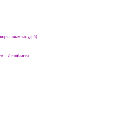
е ворчливым занудой)
ем в Ленобласти