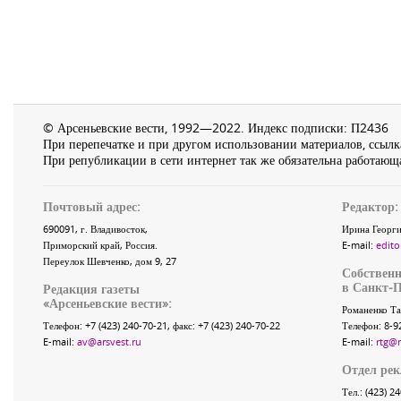
© Арсеньевские вести, 1992—2022. Индекс подписки: П2436
При перепечатке и при другом использовании материалов, ссылка
При републикации в сети интернет так же обязательна работающа
Почтовый адрес:
Редактор:
690091
, г.
Владивосток
,
Ирина Георги
Приморский край
,
Россия
.
E-mail:
edito
Переулок Шевченко
, дом 9, 27
Собственн
в Санкт-П
Редакция газеты
«
Арсеньевские вести
»:
Романенко Та
Телефон:
+7 (423) 240-70-21
, факс:
+7 (423) 240-70-22
Телефон: 8-9
E-mail:
av@arsvest.ru
E-mail:
rtg@
Отдел ре
Тел.: (423) 2