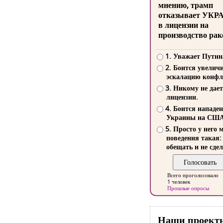
мнению, трамп
отказывает УКР
в лицензии на
производство рак
1. Уважает Путин
2. Боится увелич
эскалацию конфл
3. Никому не дает
лицензии.
4. Боится нападе
Украины на СШ
5. Просто у него 
поведения такая:
обещать и не сдел
Всего проголосовало
1 человек
Прошлые опросы
Наши проект