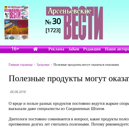
30
№
[1723]
16+
Реклама
ЗаКон
Редакция
Наши автор
Главная страница
Здоровье
Полезные продукты могут оказаться опасными
Полезные продукты могут оказа
06.08.2018
О вреде и пользе разных продуктов постоянно ведутся жаркие спо
высказали даже специалисты из Соединенных Штатов.
Диетологи постоянно сомневаются в вопросе, какие продукты полезн
протяжении долгих лет считались полезными. Потому рекомендуется