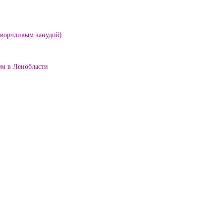
е ворчливым занудой)
ем в Ленобласти