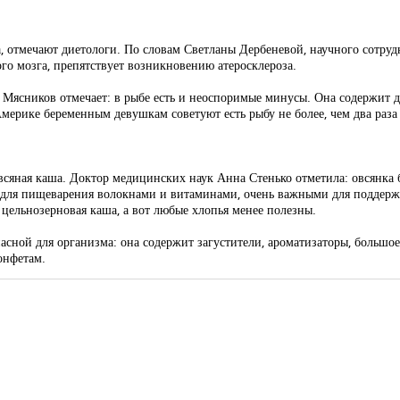
, отмечают диетологи. По словам Светланы Дербеневой, научного сотр
го мозга, препятствует возникновению атеросклероза.
ясников отмечает: в рыбе есть и неоспоримые минусы. Она содержит д
Америке беременным девушкам советуют есть рыбу не более, чем два раза
овсяная каша. Доктор медицинских наук Анна Стенько отметила: овсянка
для пищеварения волокнами и витаминами, очень важными для поддержа
цельнозерновая каша, а вот любые хлопья менее полезны.
пасной для организма: она содержит загустители, ароматизаторы, большое
онфетам.