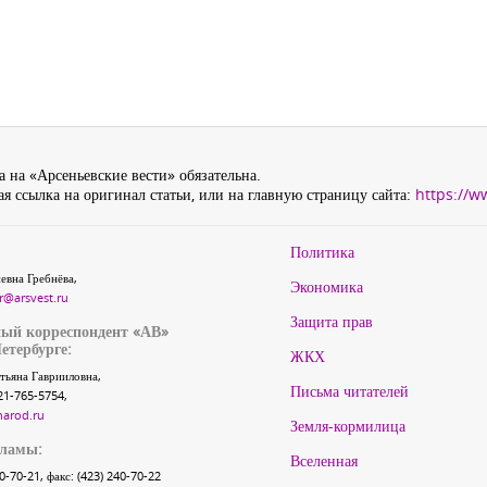
 на «Арсеньевские вести» обязательна.
я ссылка на оригинал статьи, или на главную страницу сайта:
https://w
Политика
евна Гребнёва,
Экономика
r@arsvest.ru
Защита прав
ый корреспондент «АВ»
етербурге:
ЖКХ
тьяна Гаврииловна,
Письма читателей
21-765-5754,
narod.ru
Земля-кормилица
кламы:
Вселенная
40-70-21, факс: (423) 240-70-22