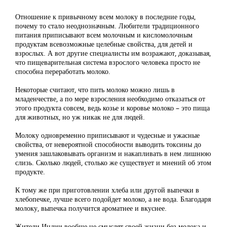
Отношение к привычному всем молоку в последние годы,
почему то стало неоднозначным. Любители традиционного
питания приписывают всем молочным и кисломолочным
продуктам всевозможные целебные свойства, для детей и
взрослых. А вот другие специалисты им возражают, доказывая,
что пищеварительная система взрослого человека просто не
способна переработать молоко.
Некоторые считают, что пить молоко можно лишь в
младенчестве, а по мере взросления необходимо отказаться от
этого продукта совсем, ведь козье и коровье молоко – это пища
для животных, но уж никак не для людей.
Молоку одновременно приписывают и чудесные и ужасные
свойства, от невероятной способности выводить токсины до
умения зашлаковывать организм и накапливать в нем лишнюю
слизь. Сколько людей, столько же существует и мнений об этом
продукте.
К тому же при приготовлении хлеба или другой выпечки в
хлебопечке, лучше всего подойдет молоко, а не вода. Благодаря
молоку, выпечка получится ароматнее и вкуснее.
Жители Индии вообще не смыслят своей жизни без молока и