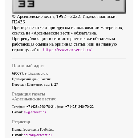
© Арсеньевские вести, 1992—2022. Индекс подписки:
П2436
При перепечатке и при другом использовании материалов,
ссылка на «Арсеньевские вести» обязательна.
При републикации в сети интернет так же обязательна
работающая ссылка на оригинал статьи, или на главную
страницу сайта:
https://www.arsvest.ru/
Почтовый адрес:
690091
, г.
Владивосток
,
Приморский край
,
Россия
.
Переулок Шевченко
, дом 9, 27
Редакция газеты
«
Арсеньевские вести
»:
Телефон:
+7 (423) 240-70-21
, факс:
+7 (423) 240-70-22
E-mail:
av@arsvest.ru
Редактор:
Ирина Георгиевна Гребнёва,
E-mail:
editor@arsvest.ru