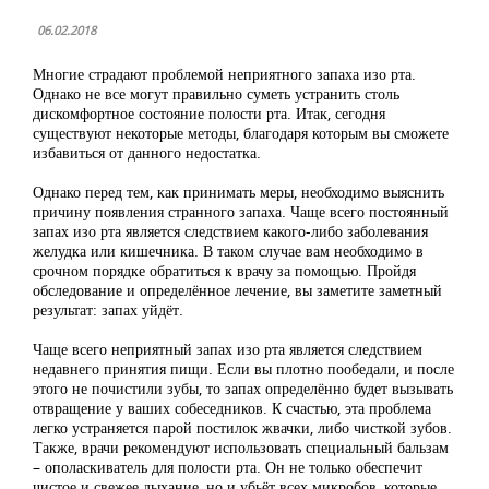
06.02.2018
Многие страдают проблемой неприятного запаха изо рта.
Однако не все могут правильно суметь устранить столь
дискомфортное состояние полости рта. Итак, сегодня
существуют некоторые методы, благодаря которым вы сможете
избавиться от данного недостатка.
Однако перед тем, как принимать меры, необходимо выяснить
причину появления странного запаха. Чаще всего постоянный
запах изо рта является следствием какого-либо заболевания
желудка или кишечника. В таком случае вам необходимо в
срочном порядке обратиться к врачу за помощью. Пройдя
обследование и определённое лечение, вы заметите заметный
результат: запах уйдёт.
Чаще всего неприятный запах изо рта является следствием
недавнего принятия пищи. Если вы плотно пообедали, и после
этого не почистили зубы, то запах определённо будет вызывать
отвращение у ваших собеседников. К счастью, эта проблема
легко устраняется парой постилок жвачки, либо чисткой зубов.
Также, врачи рекомендуют использовать специальный бальзам
– ополаскиватель для полости рта. Он не только обеспечит
чистое и свежее дыхание, но и убьёт всех микробов, которые