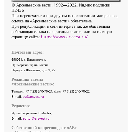
© Арсеньевские вести, 1992—2022. Индекс подписки:
П2436
При перепечатке и при другом использовании материалов,
ссылка на «Арсеньевские вести» обязательна.
При републикации в сети интернет так же обязательна
работающая ссылка на оригинал статьи, или на главную
страницу сайта:
https://www.arsvest.ru/
Почтовый адрес:
690091
, г.
Владивосток
,
Приморский край
,
Россия
.
Переулок Шевченко
, дом 9, 27
Редакция газеты
«
Арсеньевские вести
»:
Телефон:
+7 (423) 240-70-21
, факс:
+7 (423) 240-70-22
E-mail:
av@arsvest.ru
Редактор:
Ирина Георгиевна Гребнёва,
E-mail:
editor@arsvest.ru
Собственный корреспондент «АВ»