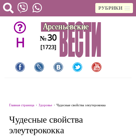
РУБРИКИ
30
№
H
[1723]
Главная страница
Здоровье
Чудесные свойства элеутерококка
Чудесные свойства
элеутерококка