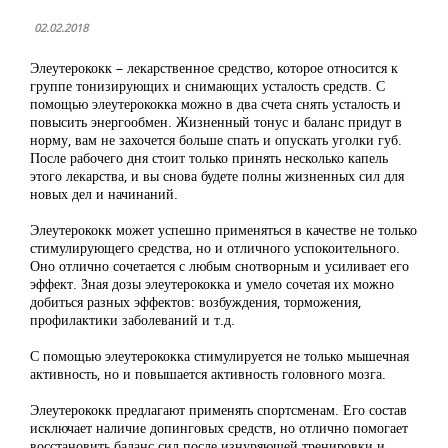
02.02.2018
Элеутерококк – лекарственное средство, которое относится к
группе тонизирующих и снимающих усталость средств. С
помощью элеутерококка можно в два счета снять усталость и
повысить энергообмен. Жизненный тонус и баланс придут в
норму, вам не захочется больше спать и опускать уголки губ.
После рабочего дня стоит только принять несколько капель
этого лекарства, и вы снова будете полны жизненных сил для
новых дел и начинаний.
Элеутерококк может успешно применяться в качестве не только
стимулирующего средства, но и отличного успокоительного.
Оно отлично сочетается с любым снотворным и усиливает его
эффект. Зная дозы элеутерококка и умело сочетая их можно
добиться разных эффектов: возбуждения, торможения,
профилактики заболеваний и т.д.
С помощью элеутерококка стимулируется не только мышечная
активность, но и повышается активность головного мозга.
Элеутерококк предлагают применять спортсменам. Его состав
исключает наличие допинговых средств, но отлично помогает
восстановить баланс сил после изнуряющей тренировки и