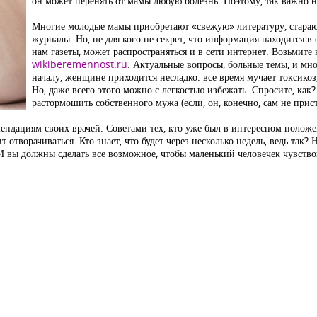
он может перенять от мамы любую болезнь. Поэтому, так важно на
Многие молодые мамы приобретают «свежую» литературу, стараю
журналы. Но, не для кого не секрет, что информация находится в 
нам газеты, может распространяться и в сети интернет. Возьмите
wikiberemennost.ru
. Актуальные вопросы, больные темы, и мн
началу, женщине приходится несладко: все время мучает токсикоз,
Но, даже всего этого можно с легкостью избежать. Спросите, как
растормошить собственного мужа (если, он, конечно, сам не прис
ндациям своих врачей. Советами тех, кто уже был в интересном положен
т отворачиваться. Кто знает, что будет через несколько недель, ведь так?
 И вы должны сделать все возможное, чтобы маленький человечек чувство