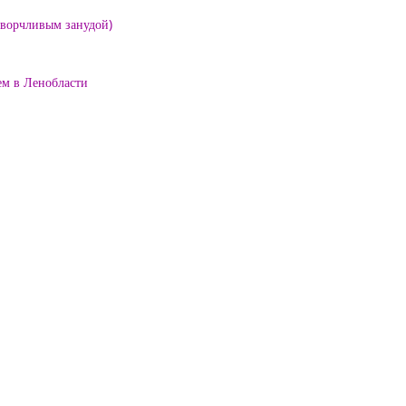
е ворчливым занудой)
ем в Ленобласти