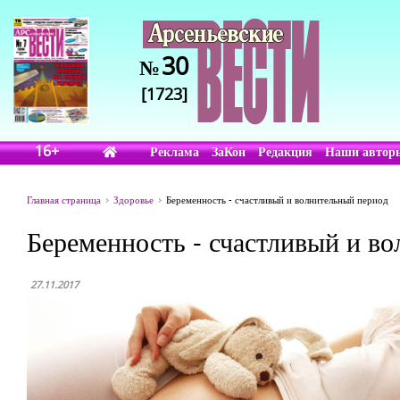
30
№
[1723]
16+
Реклама
ЗаКон
Редакция
Наши автор
Главная страница
Здоровье
Беременность - счастливый и волнительный период
Беременность - счастливый и в
27.11.2017