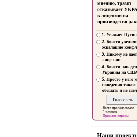
мнению, трамп
отказывает УКР
в лицензии на
производство рак
1. Уважает Путин
2. Боится увелич
эскалацию конфл
3. Никому не дает
лицензии.
4. Боится нападе
Украины на СШ
5. Просто у него 
поведения такая:
обещать и не сдел
Всего проголосовало
1 человек
Прошлые опросы
Наши проект