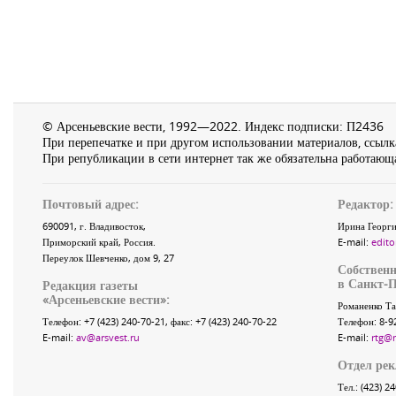
© Арсеньевские вести, 1992—2022. Индекс подписки: П2436
При перепечатке и при другом использовании материалов, ссылка
При републикации в сети интернет так же обязательна работающа
Почтовый адрес:
Редактор:
690091
, г.
Владивосток
,
Ирина Георги
Приморский край
,
Россия
.
E-mail:
edito
Переулок Шевченко
, дом 9, 27
Собственн
в Санкт-П
Редакция газеты
«
Арсеньевские вести
»:
Романенко Та
Телефон:
+7 (423) 240-70-21
, факс:
+7 (423) 240-70-22
Телефон: 8-9
E-mail:
av@arsvest.ru
E-mail:
rtg@
Отдел ре
Тел.: (423) 2