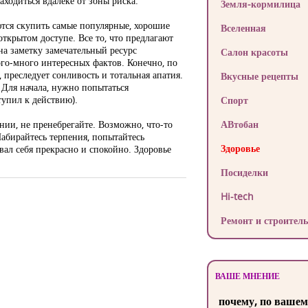
ходиться вдалеке от зоны риска.
Земля-кормилица
тся скупить самые популярные, хорошие
Вселенная
открытом доступе. Все то, что предлагают
 на заметку замечательный ресурс
Салон красоты
ого-много интересных фактов. Конечно, по
 преследует сонливость и тотальная апатия.
Вкусные рецепты
? Для начала, нужно попытаться
тупил к действию).
Спорт
ии, не пренебрегайте. Возможно, что-то
АВтобан
 Набирайтесь терпения, попытайтесь
Здоровье
вал себя прекрасно и спокойно. Здоровье
Посиделки
Hi-tech
Ремонт и строитель
ВАШЕ МНЕНИЕ
почему, по вашем