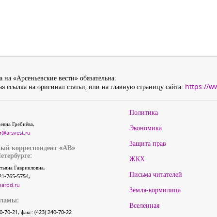
 на «Арсеньевские вести» обязательна.
я ссылка на оригинал статьи, или на главную страницу сайта:
https://w
Политика
евна Гребнёва,
Экономика
r@arsvest.ru
Защита прав
ый корреспондент «АВ»
етербурге:
ЖКХ
тьяна Гаврииловна,
Письма читателей
21-765-5754,
narod.ru
Земля-кормилица
кламы:
Вселенная
40-70-21, факс: (423) 240-70-22