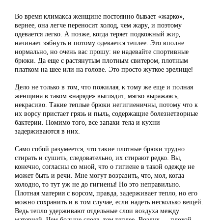
Во время климакса женщине постоянно бывает «жарко»,
вернее, она легче переносит холод, чем жару, и поэтому
одевается легко. А позже, когда теряет подкожный жир,
начинает зябнуть и потому одевается теплее. Это вполне
нормально, но очень вас прошу: не надевайте спортивные
брюки. Да еще с растянутым плотным свитером, плотным
платком на шее или на голове. Это просто жуткое зрелище!
Дело не только в том, что пожилая, к тому же еще и полная
женщина в таком «наряде» выглядит, мягко выражаясь,
некрасиво. Такие теплые брюки негигиеничны, потому что к
их ворсу пристает грязь и пыль, содержащие болезнетворные
бактерии. Помимо того, все запахи тела и кухни
задерживаются в них.
Само собой разумеется, что такие плотные брюки трудно
стирать и сушить, следовательно, их стирают редко. Вы,
конечно, согласны со мной, что о гигиене в такой одежде не
может быть и речи. Мне могут возразить, что, мол, когда
холодно, то тут уж не до гигиены! Но это неправильно.
Плотная материя с ворсом, правда, задерживает тепло, но его
можно сохранить и в том случае, если надеть несколько вещей.
Ведь тепло удерживают отдельные слои воздуха между
материей. Чем больше слоев, тем теплее. Воздух — плохой