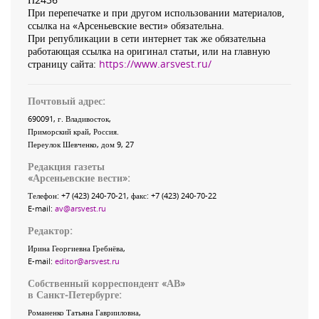
При перепечатке и при другом использовании материалов,
ссылка на «Арсеньевские вести» обязательна.
При републикации в сети интернет так же обязательна
работающая ссылка на оригинал статьи, или на главную
страницу сайта:
https://www.arsvest.ru/
Почтовый адрес:
690091
, г.
Владивосток
,
Приморский край
,
Россия
.
Переулок Шевченко
, дом 9, 27
Редакция газеты
«
Арсеньевские вести
»:
Телефон:
+7 (423) 240-70-21
, факс:
+7 (423) 240-70-22
E-mail:
av@arsvest.ru
Редактор:
Ирина Георгиевна Гребнёва,
E-mail:
editor@arsvest.ru
Собственный корреспондент «АВ»
в Санкт-Петербурге:
Романенко Татьяна Гаврииловна,