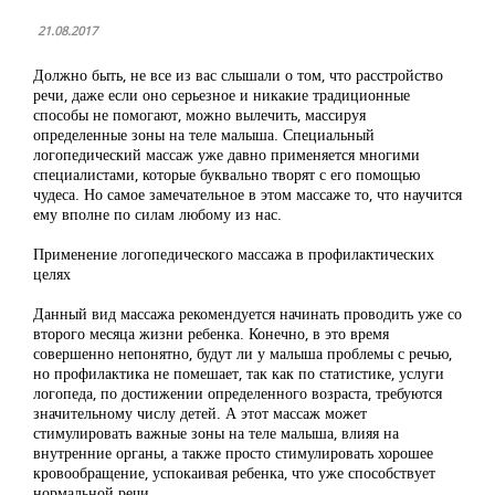
21.08.2017
Должно быть, не все из вас слышали о том, что расстройство
речи, даже если оно серьезное и никакие традиционные
способы не помогают, можно вылечить, массируя
определенные зоны на теле малыша. Специальный
логопедический массаж уже давно применяется многими
специалистами, которые буквально творят с его помощью
чудеса. Но самое замечательное в этом массаже то, что научится
ему вполне по силам любому из нас.
Применение логопедического массажа в профилактических
целях
Данный вид массажа рекомендуется начинать проводить уже со
второго месяца жизни ребенка. Конечно, в это время
совершенно непонятно, будут ли у малыша проблемы с речью,
но профилактика не помешает, так как по статистике, услуги
логопеда, по достижении определенного возраста, требуются
значительному числу детей. А этот массаж может
стимулировать важные зоны на теле малыша, влияя на
внутренние органы, а также просто стимулировать хорошее
кровообращение, успокаивая ребенка, что уже способствует
нормальной речи.