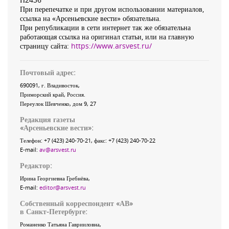
При перепечатке и при другом использовании материалов,
ссылка на «Арсеньевские вести» обязательна.
При републикации в сети интернет так же обязательна
работающая ссылка на оригинал статьи, или на главную
страницу сайта:
https://www.arsvest.ru/
Почтовый адрес:
690091
, г.
Владивосток
,
Приморский край
,
Россия
.
Переулок Шевченко
, дом 9, 27
Редакция газеты
«
Арсеньевские вести
»:
Телефон:
+7 (423) 240-70-21
, факс:
+7 (423) 240-70-22
E-mail:
av@arsvest.ru
Редактор:
Ирина Георгиевна Гребнёва,
E-mail:
editor@arsvest.ru
Собственный корреспондент «АВ»
в Санкт-Петербурге:
Романенко Татьяна Гаврииловна,