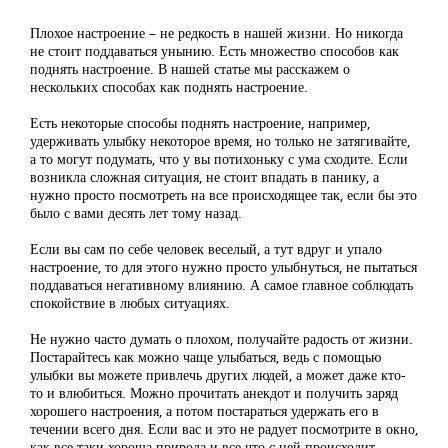
Плохое настроение – не редкость в нашей жизни. Но никогда
не стоит поддаваться унынию. Есть множество способов как
поднять настроение. В нашей статье мы расскажем о
нескольких способах как поднять настроение.
Есть некоторые способы поднять настроение, например,
удерживать улыбку некоторое время, но только не затягивайте,
а то могут подумать, что у вы потихоньку с ума сходите. Если
возникла сложная ситуация, не стоит впадать в панику, а
нужно просто посмотреть на все происходящее так, если бы это
было с вами десять лет тому назад.
Если вы сам по себе человек веселый, а тут вдруг и упало
настроение, то для этого нужно просто улыбнуться, не пытаться
поддаваться негативному влиянию. А самое главное соблюдать
спокойствие в любых ситуациях.
Не нужно часто думать о плохом, получайте радость от жизни.
Постарайтесь как можно чаще улыбаться, ведь с помощью
улыбки вы можете привлечь других людей, а может даже кто-
то и влюбиться. Можно прочитать анекдот и получить заряд
хорошего настроения, а потом постараться удержать его в
течении всего дня. Если вас и это не радует посмотрите в окно,
как все таки хороша природа и все что с ней происходит.