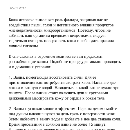
05.07.2017
Кожа человека выполняет роль фильтра, защищая нас от
воздействия пыли, грязи и негативного влияния продуктов
жизнедеятельности микроорганизмов. Поэтому, чтобы не
забивать наш организм вредными веществами, следует
тщательно очищать поверхность кожи и соблюдать правила
личной гигиены.
В спа-салонах в огромном количестве вам предложат
расслабляющие ванны. Подобные процедуры можно проводить
и в домашних условиях.
1. Ванна, помогающая восстановить силы. Для ее
приготовления вам потребуется экстракт хвои. Насыпьте две
ложки в ванную с водой. Находиться в такой ванне нужно три
минуты. После ванны стоит включить душ и круговыми
движениями массировать кожу от сердца к бокам тела.
2. Ванна с успокаивающим эффектом. Первым делом смойте
под душем накопившуюся за день грязь с поверхности кожи.
Затем наберите в ванну воды и добавьте в нее два стакана соли.
Время пребывания в соляной ванне не более 15 минут.
Данную процедуру лучше проводить не чаще раза в неделю.