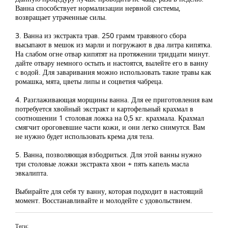
Ванна способствует нормализации нервной системы,
возвращает утраченные силы.
3. Ванна из экстракта трав. 250 грамм травяного сбора
высыпают в мешок из марли и погружают в два литра кипятка.
На слабом огне отвар кипятят на протяжении тридцати минут.
дайте отвару немного остыть и настоятся, вылейте его в ванну
с водой. Для заваривания можно использовать такие травы как
ромашка, мята, цветы липы и соцветия чабреца.
4. Разглаживающая морщины ванна. Для ее приготовления вам
потребуется хвойный экстракт и картофельный крахмал в
соотношении 1 столовая ложка на 0,5 кг. крахмала. Крахмал
смягчит ороговевшие части кожи, и они легко снимутся. Вам
не нужно будет использовать крема для тела.
5. Ванна, позволяющая взбодриться. Для этой ванны нужно
три столовые ложки экстракта хвои + пять капель масла
эвкалипта.
Выбирайте для себя ту ванну, которая подходит в настоящий
момент. Восстанавливайте и молодейте с удовольствием.
Теги: