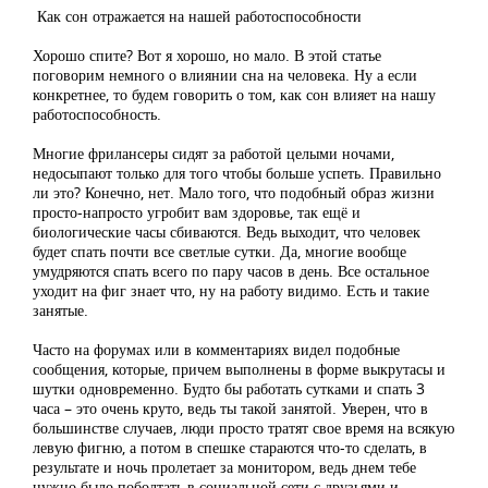
Как сон отражается на нашей работоспособности
Хорошо спите? Вот я хорошо, но мало. В этой статье
поговорим немного о влиянии сна на человека. Ну а если
конкретнее, то будем говорить о том, как сон влияет на нашу
работоспособность.
Многие фрилансеры сидят за работой целыми ночами,
недосыпают только для того чтобы больше успеть. Правильно
ли это? Конечно, нет. Мало того, что подобный образ жизни
просто-напросто угробит вам здоровье, так ещё и
биологические часы сбиваются. Ведь выходит, что человек
будет спать почти все светлые сутки. Да, многие вообще
умудряются спать всего по пару часов в день. Все остальное
уходит на фиг знает что, ну на работу видимо. Есть и такие
занятые.
Часто на форумах или в комментариях видел подобные
сообщения, которые, причем выполнены в форме выкрутасы и
шутки одновременно. Будто бы работать сутками и спать 3
часа – это очень круто, ведь ты такой занятой. Уверен, что в
большинстве случаев, люди просто тратят свое время на всякую
левую фигню, а потом в спешке стараются что-то сделать, в
результате и ночь пролетает за монитором, ведь днем тебе
нужно было поболтать в социальной сети с друзьями и