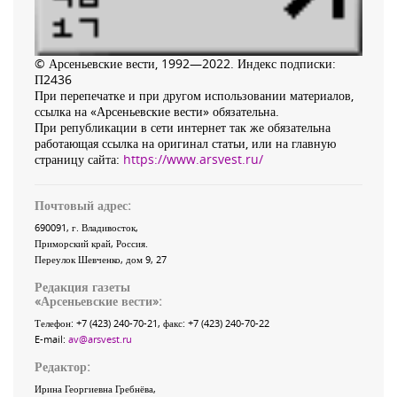
© Арсеньевские вести, 1992—2022. Индекс подписки:
П2436
При перепечатке и при другом использовании материалов,
ссылка на «Арсеньевские вести» обязательна.
При републикации в сети интернет так же обязательна
работающая ссылка на оригинал статьи, или на главную
страницу сайта:
https://www.arsvest.ru/
Почтовый адрес:
690091
, г.
Владивосток
,
Приморский край
,
Россия
.
Переулок Шевченко
, дом 9, 27
Редакция газеты
«
Арсеньевские вести
»:
Телефон:
+7 (423) 240-70-21
, факс:
+7 (423) 240-70-22
E-mail:
av@arsvest.ru
Редактор:
Ирина Георгиевна Гребнёва,