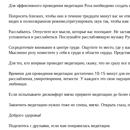
Для эффективного проведения медитации Роза необходимо создать
Попросить близких, чтобы они в течение тридцати минут вас не отв
видео в полноэкранном режиме,отрегулировать звук так, чтобы ва
Расслабьтесь. Отпустите все мысли, которые вас посещают. Не заста
успокоиться и расслабиться. Послушайте расслабляющую музыку Ру
Сосредоточьте внимание в центре груди. Ощутите то место, где у в
Мысленно розу поместите у себя в груди в области сердца. Представь
Для тех, кто впервые проводит медитацию, скажу, что не сразу все 
Времени для проведения медитации достаточно 10-15 минут для пе
расслабления, умиротворения, легкости. У каждого это свои ощуще
любимцах.
Если испытываете дискомфорт мягко прервите медитацию до более 
Закончить медитацию нужно тоже не спеша, мягко. Открыть глаза, п
Доброго здоровья!
Поделитесь с друзьями, если вам понравилась медитация.