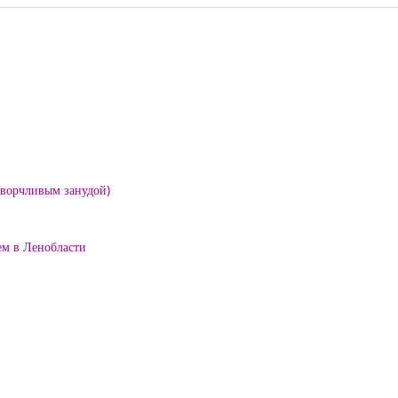
е ворчливым занудой)
ем в Ленобласти