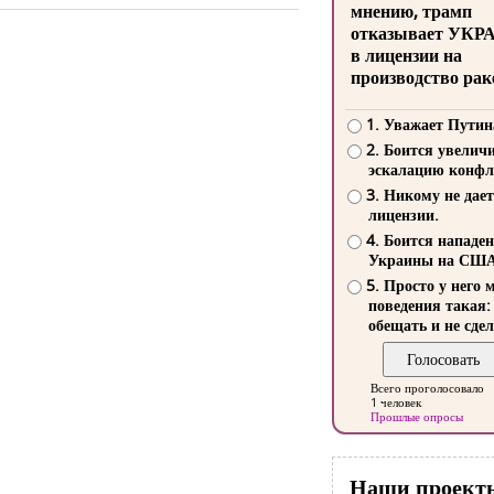
мнению, трамп
отказывает УКР
в лицензии на
производство рак
1. Уважает Путин
2. Боится увелич
эскалацию конфл
3. Никому не дает
лицензии.
4. Боится нападе
Украины на СШ
5. Просто у него 
поведения такая:
обещать и не сдел
Всего проголосовало
1 человек
Прошлые опросы
Наши проект