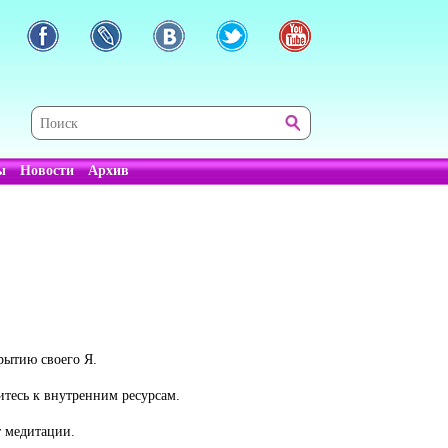
ы
Новости
Архив
рытию своего Я.
итесь к внутренним ресурсам.
т медитации.