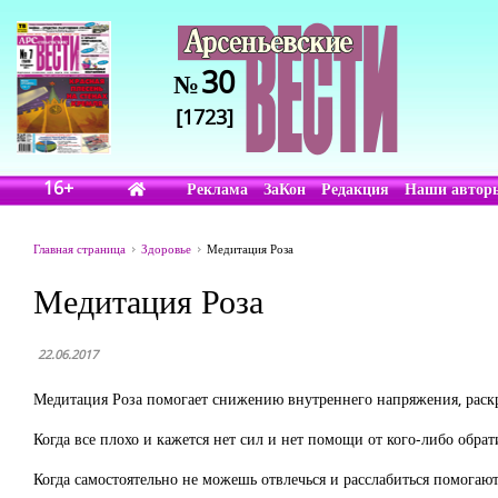
30
№
[1723]
16+
Реклама
ЗаКон
Редакция
Наши автор
Главная страница
Здоровье
Медитация Роза
Медитация Роза
22.06.2017
Медитация Роза помогает снижению внутреннего напряжения, раск
Когда все плохо и кажется нет сил и нет помощи от кого-либо обрат
Когда самостоятельно не можешь отвлечься и расслабиться помогаю