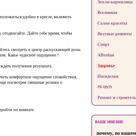
Земля-кормилица
Вселенная
сположиться удобно в кресле, включить
Салон красоты
х отодвигайте. Дайте себе время, чтобы
Вкусные рецепты
Спорт
айтесь смотреть в центр распускающей розы.
тком. Какое чудесное ощущение !
АВтобан
Здоровье
 ждать получения результата.
Посиделки
учить комфортное ощущение спокойствия,
о еще посмотрев смешные ролики о
Hi-tech
Ремонт и строитель
пройти по комнате.
ВАШЕ МНЕНИЕ
почему, по вашем