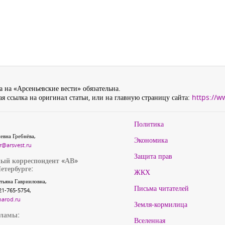
 на «Арсеньевские вести» обязательна.
я ссылка на оригинал статьи, или на главную страницу сайта:
https://w
Политика
евна Гребнёва,
Экономика
r@arsvest.ru
Защита прав
ый корреспондент «АВ»
етербурге:
ЖКХ
тьяна Гаврииловна,
Письма читателей
21-765-5754,
narod.ru
Земля-кормилица
кламы:
Вселенная