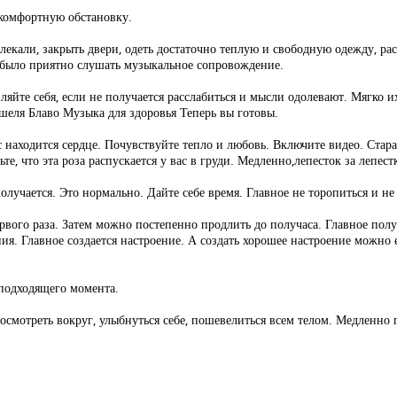
 комфортную обстановку.
лекали, закрыть двери, одеть достаточно теплую и свободную одежду, ра
м было приятно слушать музыкальное сопровождение.
вляйте себя, если не получается расслабиться и мысли одолевают. Мягко и
шеля Блаво Музыка для здоровья Теперь вы готовы.
ас находится сердце. Почувствуйте тепло и любовь. Включите видео. Стар
те, что эта роза распускается у вас в груди. Медленно,лепесток за лепес
получается. Это нормально. Дайте себе время. Главное не торопиться и не
рвого раза. Затем можно постепенно продлить до получаса. Главное пол
ния. Главное создается настроение. А создать хорошее настроение можн
подходящего момента.
осмотреть вокруг, улыбнуться себе, пошевелиться всем телом. Медленно 