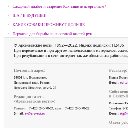
Сахарный диабет и старение Как защитить организм?
ШАГ В БУДУЩЕЕ
КАКИЕ СОБАКИ ПРОЖИВУТ ДОЛЬШЕ
Перчатка для борьбы со спастикой кистей рук
© Арсеньевские вести, 1992—2022. Индекс подписки: П2436
При перепечатке и при другом использовании материалов, ссылка
При републикации в сети интернет так же обязательна работающа
Почтовый адрес:
Редактор:
690091
, г.
Владивосток
,
Ирина Георги
Приморский край
,
Россия
.
E-mail:
edito
Переулок Шевченко
, дом 9, 27
Собственн
в Санкт-П
Редакция газеты
«
Арсеньевские вести
»:
Романенко Та
Телефон:
+7 (423) 240-70-21
, факс:
+7 (423) 240-70-22
Телефон: 8-9
E-mail:
av@arsvest.ru
E-mail:
rtg@
Отдел ре