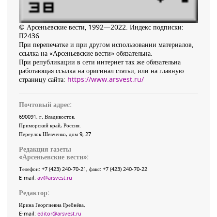
© Арсеньевские вести, 1992—2022. Индекс подписки:
П2436
При перепечатке и при другом использовании материалов,
ссылка на «Арсеньевские вести» обязательна.
При републикации в сети интернет так же обязательна
работающая ссылка на оригинал статьи, или на главную
страницу сайта:
https://www.arsvest.ru/
Почтовый адрес:
690091
, г.
Владивосток
,
Приморский край
,
Россия
.
Переулок Шевченко
, дом 9, 27
Редакция газеты
«
Арсеньевские вести
»:
Телефон:
+7 (423) 240-70-21
, факс:
+7 (423) 240-70-22
E-mail:
av@arsvest.ru
Редактор:
Ирина Георгиевна Гребнёва,
E-mail:
editor@arsvest.ru