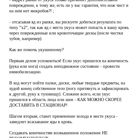
повреждение, к тому же, есть ли у вас гарантия, что нож чист и
на нем нет микробов?! ;
- отсасывая яд из ранки, вы рискуете добиться результата по
типу "х2", так как яд с места укуса может попасть в вашу кровь
через поврежденные или кровоточащие десны (после чистки
зубов, например).
Как же помочь укушенному?
Первым делом успокоиться! Если укус пришелся на конечность
(рука или нога) создать неподвижное состояние - провести
иммобилизацию.
В ход могут пойти палки, доски, любые твердые предметы, на
худой конец собственное тело (ногу притянуть и зафиксировать
к другой, руку к туловищу). Сложнее всего, если укус
пришелся в область лица или шеи - КАК МОЖНО СКОРЕЕ
ДОСТАВИТЬ В СТАЦИОНАР!
Шагом вторым, станет применение холода в месте укуса -
замедлит всасывание яды в кровь.
Создавать конечностям возвышенное положение НЕ