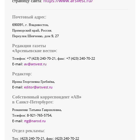
страницу сайта:
https://www.arsvest.ru/
Почтовый адрес:
690091
, г.
Владивосток
,
Приморский край
,
Россия
.
Переулок Шевченко
, дом 9, 27
Редакция газеты
«
Арсеньевские вести
»:
Телефон:
+7 (423) 240-70-21
, факс:
+7 (423) 240-70-22
E-mail:
av@arsvest.ru
Редактор:
Ирина Георгиевна Гребнёва,
E-mail:
editor@arsvest.ru
Собственный корреспондент «АВ»
в Санкт-Петербурге:
Романенко Татьяна Гаврииловна,
Телефон: 8-921-765-5754,
E-mail:
rtg@narod.ru
Отдел рекламы:
Тел.: (423) 240-70-21, факс: (423) 240-70-22