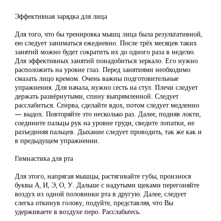
Эффективная зарядка для лица
Для того, что бы тренировка мышц лица была результативной,
ею следует заниматься ежедневно. После трёх месяцев таких
занятий можно будет сократить их до одного раза в неделю.
Для эффективных занятий понадобиться зеркало. Его нужно
расположить на уровне глаз. Перед занятиями необходимо
смазать лицо кремом. Очень важны подготовительные
упражнения. Для начала, нужно сесть на стул. Плечи следует
держать развёрнутыми, спину выпрямленной. Следует
расслабиться. Сперва, сделайте вдох, потом следует медленно
— выдох. Повторяйте это несколько раз. Далее, подняв локти,
соедините пальцы рук на уровне груди, сведите лопатки, не
разъединяя пальцев. Дыхание следует проводить, так же как и
в предыдущем упражнении.
Гимнастика для рта
Для этого, напрягая мышцы, растягивайте губы, произнося
буквы А, И, Э, О, У. Дальше с надутыми щеками перегоняйте
воздух из одной половинки рта в другую. Далее, следует
слегка откинув голову, подуйте, представляя, что Вы
удерживаете в воздухе перо. Расслабьтесь.