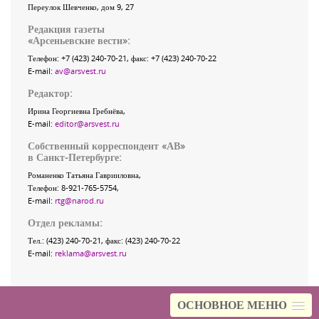
Переулок Шевченко
, дом 9, 27
Редакция газеты
«
Арсеньевские вести
»:
Телефон:
+7 (423) 240-70-21
, факс:
+7 (423) 240-70-22
E-mail:
av@arsvest.ru
Редактор:
Ирина Георгиевна Гребнёва,
E-mail:
editor@arsvest.ru
Собственный корреспондент «АВ»
в Санкт-Петербурге:
Романенко Татьяна Гаврииловна,
Телефон: 8-921-765-5754,
E-mail:
rtg@narod.ru
Отдел рекламы:
Тел.: (423) 240-70-21, факс: (423) 240-70-22
E-mail:
reklama@arsvest.ru
ОСНОВНОЕ МЕНЮ