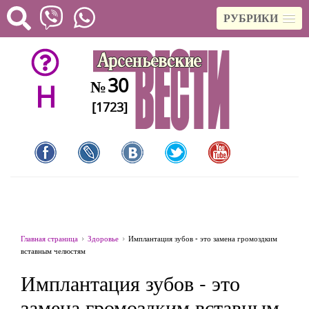
РУБРИКИ
30
№
H
[1723]
Главная страница
Здоровье
Имплантация зубов - это замена громоздким
вставным челюстям
Имплантация зубов - это
замена громоздким вставным