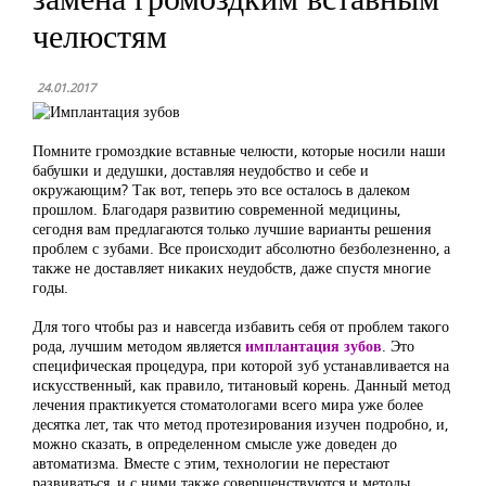
челюстям
24.01.2017
Помните громоздкие вставные челюсти, которые носили наши
бабушки и дедушки, доставляя неудобство и себе и
окружающим? Так вот, теперь это все осталось в далеком
прошлом. Благодаря развитию современной медицины,
сегодня вам предлагаются только лучшие варианты решения
проблем с зубами. Все происходит абсолютно безболезненно, а
также не доставляет никаких неудобств, даже спустя многие
годы.
Для того чтобы раз и навсегда избавить себя от проблем такого
рода, лучшим методом является
имплантация зубов
. Это
специфическая процедура, при которой зуб устанавливается на
искусственный, как правило, титановый корень. Данный метод
лечения практикуется стоматологами всего мира уже более
десятка лет, так что метод протезирования изучен подробно, и,
можно сказать, в определенном смысле уже доведен до
автоматизма. Вместе с этим, технологии не перестают
развиваться, и с ними также совершенствуются и методы