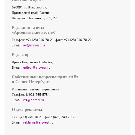
690091
, г.
Владивосток
,
Приморский край
,
Россия
.
Переулок Шевченко
, дом 9, 27
Редакция газеты
«
Арсеньевские вести
»:
Телефон:
+7 (423) 240-70-21
, факс:
+7 (423) 240-70-22
E-mail:
av@arsvest.ru
Редактор:
Ирина Георгиевна Гребнёва,
E-mail:
editor@arsvest.ru
Собственный корреспондент «АВ»
в Санкт-Петербурге:
Романенко Татьяна Гаврииловна,
Телефон: 8-921-765-5754,
E-mail:
rtg@narod.ru
Отдел рекламы:
Тел.: (423) 240-70-21, факс: (423) 240-70-22
E-mail:
reklama@arsvest.ru