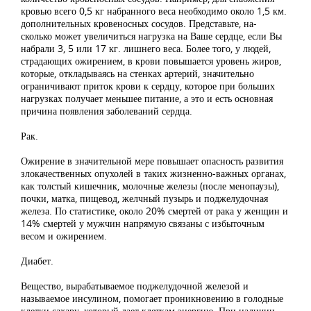
кровью всего 0,5 кг набранного веса необходимо около 1,5 км.
дополнительных кровеносных сосудов. Представьте, на-
сколько может увеличиться нагрузка на Ваше сердце, если Вы
набрали 3, 5 или 17 кг. лишнего веса. Более того, у людей,
страдающих ожирением, в крови повышается уровень жиров,
которые, откладываясь на стенках артерий, значительно
ограничивают приток крови к сердцу, которое при больших
нагрузках получает меньшее питание, а это и есть основная
причина появления заболеваний сердца.
Рак.
Ожирение в значительной мере повышает опасность развития
злокачественных опухолей в таких жизненно-важных органах,
как толстый кишечник, молочные железы (после менопаузы),
почки, матка, пищевод, желчный пузырь и поджелудочная
железа. По статистике, около 20% смертей от рака у женщин и
14% смертей у мужчин напрямую связаны с избыточным
весом и ожирением.
Диабет.
Вещество, вырабатываемое поджелудочной железой и
называемое инсулином, помогает проникновению в голодные
клетки сахару, который дает клеткам энергию. При наличии