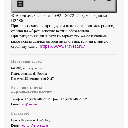
© Арсеньевские вести, 1992—2022. Индекс подписки:
П2436
При перепечатке и при другом использовании материалов,
ссылка на «Арсеньевские вести» обязательна.
При републикации в сети интернет так же обязательна
работающая ссылка на оригинал статьи, или на главную
страницу сайта:
https://www.arsvest.ru/
Почтовый адрес:
690091
, г.
Владивосток
,
Приморский край
,
Россия
.
Переулок Шевченко
, дом 9, 27
Редакция газеты
«
Арсеньевские вести
»:
Телефон:
+7 (423) 240-70-21
, факс:
+7 (423) 240-70-22
E-mail:
av@arsvest.ru
Редактор:
Ирина Георгиевна Гребнёва,
E-mail:
editor@arsvest.ru