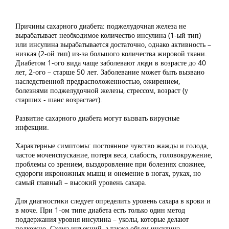
Причины сахарного диабета: поджелудочная железа не
вырабатывает необходимое количество инсулина (1-ый тип)
или инсулина вырабатывается достаточно, однако активность –
низкая (2-ой тип) из-за большого количества жировой ткани.
Диабетом 1-ого вида чаще заболевают люди в возрасте до 40
лет, 2-ого – старше 50 лет. Заболевание может быть вызвано
наследственной предрасположенностью, ожирением,
болезнями поджелудочной железы, стрессом, возраст (у
старших - шанс возрастает).
Развитие сахарного диабета могут вызвать вирусные
инфекции.
Характерные симптомы: постоянное чувство жажды и голода,
частое мочеиспускание, потеря веса, слабость, головокружение,
проблемы со зрением, выздоровление при болезнях сложнее,
судороги икроножных мышц и онемение в ногах, руках, но
самый главный – высокий уровень сахара.
Для диагностики следует определить уровень сахара в крови и
в моче. При 1-ом типе диабета есть только один метод
поддержания уровня инсулина – уколы, которые делают
подкожно. Схема инъекций, а также объем инсулина