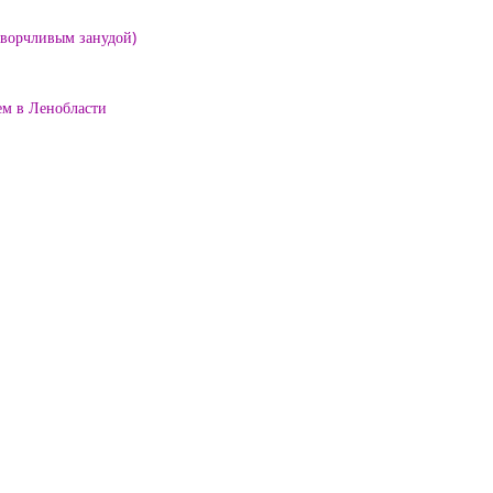
е ворчливым занудой)
ем в Ленобласти