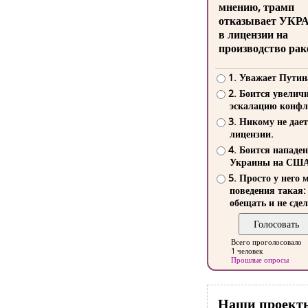
мнению, трамп
отказывает УКР
в лицензии на
производство рак
1. Уважает Путин
2. Боится увелич
эскалацию конфл
3. Никому не дает
лицензии.
4. Боится нападе
Украины на СШ
5. Просто у него 
поведения такая:
обещать и не сдел
Всего проголосовало
1 человек
Прошлые опросы
Наши проект