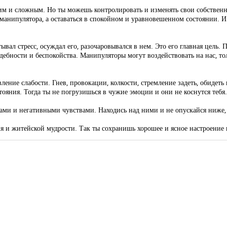
щим и сложным. Но ты можешь контролировать и изменять свои собствен
 манипулятора, а оставаться в спокойном и уравновешенном состоянии.
вал стресс, осуждал его, разочаровывался в нем. Это его главная цель. 
ебности и беспокойства. Манипуляторы могут воздействовать на нас, то
ление слабости. Гнев, провокации, колкости, стремление задеть, обидеть 
ояния. Тогда ты не погрузишься в чужие эмоции и они не коснутся тебя.
ами и негативными чувствами. Находись над ними и не опускайся ниже, 
 и житейской мудрости. Так ты сохранишь хорошее и ясное настроение и 