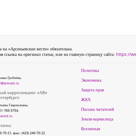
 на «Арсеньевские вести» обязательна.
я ссылка на оригинал статьи, или на главную страницу сайта:
https://w
Политика
евна Гребнёва,
Экономика
r@arsvest.ru
Защита прав
ый корреспондент «АВ»
етербурге:
ЖКХ
тьяна Гаврииловна,
Письма читателей
21-765-5754,
narod.ru
Земля-кормилица
кламы:
Вселенная
40-70-21, факс: (423) 240-70-22