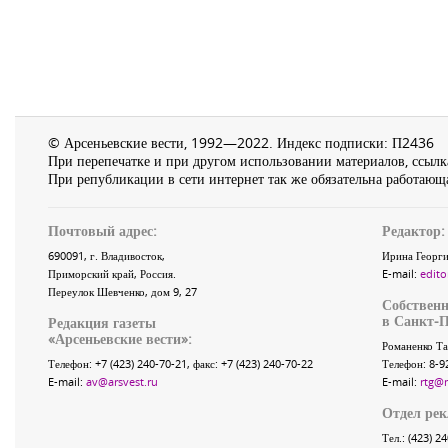
© Арсеньевские вести, 1992—2022. Индекс подписки: П2436
При перепечатке и при другом использовании материалов, ссылка
При републикации в сети интернет так же обязательна работающа
Почтовый адрес:
Редактор:
690091
, г.
Владивосток
,
Ирина Георги
Приморский край
,
Россия
.
E-mail:
edito
Переулок Шевченко
, дом 9, 27
Собственн
в Санкт-П
Редакция газеты
«
Арсеньевские вести
»:
Романенко Та
Телефон:
+7 (423) 240-70-21
, факс:
+7 (423) 240-70-22
Телефон: 8-9
E-mail:
av@arsvest.ru
E-mail:
rtg@
Отдел ре
Тел.: (423) 2