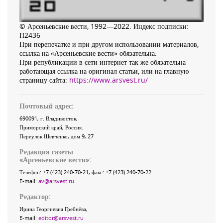
© Арсеньевские вести, 1992—2022. Индекс подписки:
П2436
При перепечатке и при другом использовании материалов,
ссылка на «Арсеньевские вести» обязательна.
При републикации в сети интернет так же обязательна
работающая ссылка на оригинал статьи, или на главную
страницу сайта:
https://www.arsvest.ru/
Почтовый адрес:
690091
, г.
Владивосток
,
Приморский край
,
Россия
.
Переулок Шевченко
, дом 9, 27
Редакция газеты
«
Арсеньевские вести
»:
Телефон:
+7 (423) 240-70-21
, факс:
+7 (423) 240-70-22
E-mail:
av@arsvest.ru
Редактор:
Ирина Георгиевна Гребнёва,
E-mail:
editor@arsvest.ru