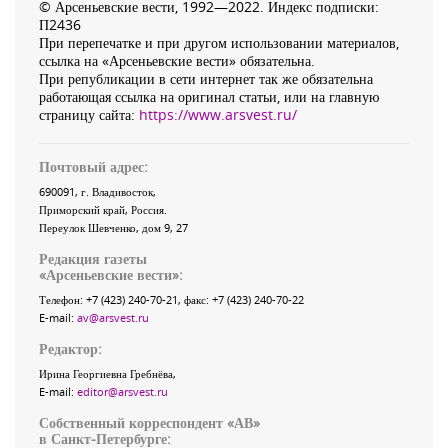
© Арсеньевские вести, 1992—2022. Индекс подписки:
П2436
При перепечатке и при другом использовании материалов,
ссылка на «Арсеньевские вести» обязательна.
При републикации в сети интернет так же обязательна
работающая ссылка на оригинал статьи, или на главную
страницу сайта:
https://www.arsvest.ru/
Почтовый адрес:
690091
, г.
Владивосток
,
Приморский край
,
Россия
.
Переулок Шевченко
, дом 9, 27
Редакция газеты
«
Арсеньевские вести
»:
Телефон:
+7 (423) 240-70-21
, факс:
+7 (423) 240-70-22
E-mail:
av@arsvest.ru
Редактор:
Ирина Георгиевна Гребнёва,
E-mail:
editor@arsvest.ru
Собственный корреспондент «АВ»
в Санкт-Петербурге: