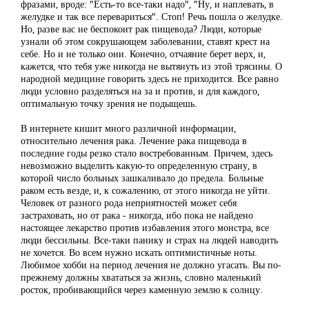
фразами, вроде: "Есть-то все-таки надо", "Ну, и наплевать, в
желудке и так все перевариться". Стоп! Речь пошла о желудке.
Но, разве вас не беспокоит рак пищевода? Люди, которые
узнали об этом сокрушающем заболевании, ставят крест на
себе. Но и не только они. Конечно, отчаяние берет верх, и,
кажется, что тебя уже никогда не вытянуть из этой трясины. О
народной медицине говорить здесь не приходится. Все равно
люди условно разделяться на за и против, и для каждого,
оптимальную точку зрения не подыщешь.
В интернете кишит много различной информации,
относительно лечения рака. Лечение рака пищевода в
последние годы резко стало востребованным. Причем, здесь
невозможно выделить какую-то определенную страну, в
которой число больных зашкаливало до предела. Больные
раком есть везде, и, к сожалению, от этого никогда не уйти.
Человек от разного рода неприятностей может себя
застраховать, но от рака - никогда, ибо пока не найдено
настоящее лекарство против избавления этого монстра, все
люди бессильны. Все-таки панику и страх на людей наводить
не хочется. Во всем нужно искать оптимистичные ноты.
Любимое хобби на период лечения не должно угасать. Вы по-
прежнему должны хвататься за жизнь, словно маленький
росток, пробивающийся через каменную землю к солнцу.