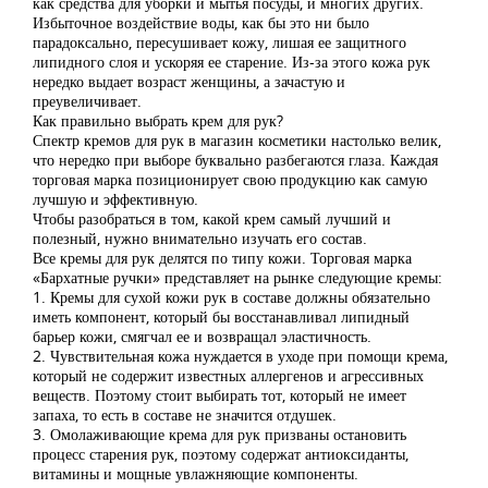
как средства для уборки и мытья посуды, и многих других.
Избыточное воздействие воды, как бы это ни было
парадоксально, пересушивает кожу, лишая ее защитного
липидного слоя и ускоряя ее старение. Из-за этого кожа рук
нередко выдает возраст женщины, а зачастую и
преувеличивает.
Как правильно выбрать крем для рук?
Спектр кремов для рук в магазин косметики настолько велик,
что нередко при выборе буквально разбегаются глаза. Каждая
торговая марка позиционирует свою продукцию как самую
лучшую и эффективную.
Чтобы разобраться в том, какой крем самый лучший и
полезный, нужно внимательно изучать его состав.
Все кремы для рук делятся по типу кожи. Торговая марка
«Бархатные ручки» представляет на рынке следующие кремы:
1. Кремы для сухой кожи рук в составе должны обязательно
иметь компонент, который бы восстанавливал липидный
барьер кожи, смягчал ее и возвращал эластичность.
2. Чувствительная кожа нуждается в уходе при помощи крема,
который не содержит известных аллергенов и агрессивных
веществ. Поэтому стоит выбирать тот, который не имеет
запаха, то есть в составе не значится отдушек.
3. Омолаживающие крема для рук призваны остановить
процесс старения рук, поэтому содержат антиоксиданты,
витамины и мощные увлажняющие компоненты.