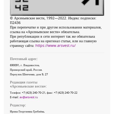
© Арсеньевские вести, 1992—2022. Индекс подписки:
П2436
При перепечатке и при другом использовании материалов,
ссылка на «Арсеньевские вести» обязательна.
При републикации в сети интернет так же обязательна
работающая ссылка на оригинал статьи, или на главную
страницу сайта:
https://www.arsvest.ru/
Почтовый адрес:
690091
, г.
Владивосток
,
Приморский край
,
Россия
.
Переулок Шевченко
, дом 9, 27
Редакция газеты
«
Арсеньевские вести
»:
Телефон:
+7 (423) 240-70-21
, факс:
+7 (423) 240-70-22
E-mail:
av@arsvest.ru
Редактор:
Ирина Георгиевна Гребнёва,