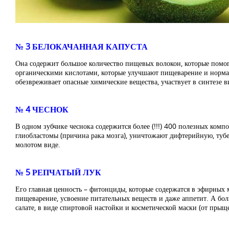
№ 3 БЕЛОКАЧАННАЯ КАПУСТА
Она содержит большое количество пищевых волокон, которые помога
органическими кислотами, которые улучшают пищеварение и нормал
обезвреживает опасные химические вещества, участвует в синтезе в
№ 4 ЧЕСНОК
В одном зубчике чеснока содержится более (!!!) 400 полезных ком
глиобластомы (причина рака мозга), уничтожают дифтерийную, тубер
молотом виде.
№ 5 РЕПЧАТЫЙ ЛУК
Его главная ценность – фитонциды, которые содержатся в эфирных м
пищеварение, усвоение питательных веществ и даже аппетит. А боль
салате, в виде спиртовой настойки и косметической маски (от прыще