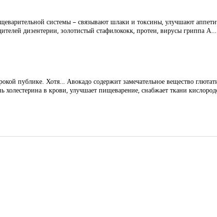
пищеварительной системы – связывают шлаки и токсины, улучшают аппет
удителей дизентерии, золотистый стафилококк, протеи, вирусы гриппа А…
рокой публике. Хотя… Авокадо содержит замечательное вещество глютат
нь холестерина в крови, улучшает пищеварение, снабжает ткани кислородо