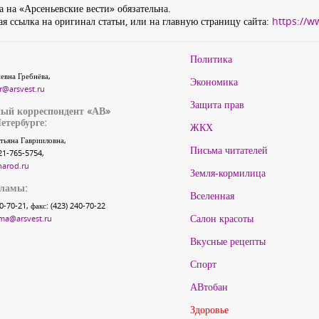
 на «Арсеньевские вести» обязательна.
я ссылка на оригинал статьи, или на главную страницу сайта:
https://w
Политика
евна Гребнёва,
Экономика
r@arsvest.ru
Защита прав
ый корреспондент «АВ»
етербурге:
ЖКХ
тьяна Гаврииловна,
Письма читателей
21-765-5754,
narod.ru
Земля-кормилица
кламы:
Вселенная
40-70-21, факс: (423) 240-70-22
Салон красоты
ma@arsvest.ru
Вкусные рецепты
Спорт
АВтобан
Здоровье