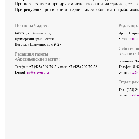
При перепечатке и при другом использовании материалов, ссылка
При републикации в сети интернет так же обязательна работающа
Почтовый адрес:
Редактор:
690091
, г.
Владивосток
,
Ирина Георги
Приморский край
,
Россия
.
E-mail:
edito
Переулок Шевченко
, дом 9, 27
Собственн
в Санкт-П
Редакция газеты
«
Арсеньевские вести
»:
Романенко Та
Телефон:
+7 (423) 240-70-21
, факс:
+7 (423) 240-70-22
Телефон: 8-9
E-mail:
av@arsvest.ru
E-mail:
rtg@
Отдел ре
Тел.: (423) 2
E-mail:
rekla