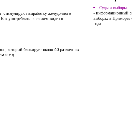
Суды и выборы
- информационный с
ит, стимулируют выработку желудочного
выборах в Приморье 
 Как употреблять: в свежем виде со
года
ион, который блокирует около 40 различных
м и т.д.