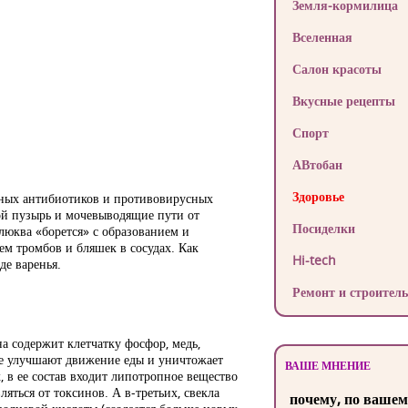
Земля-кормилица
Вселенная
Салон красоты
Вкусные рецепты
Спорт
АВтобан
Здоровье
ных антибиотиков и противовирусных
ой пузырь и мочевыводящие пути от
Посиделки
клюква «борется» с образованием и
ем тромбов и бляшек в сосудах. Как
Hi-tech
де варенья.
Ремонт и строитель
а содержит клетчатку фосфор, медь,
ые улучшают движение еды и уничтожает
ВАШЕ МНЕНИЕ
 в ее состав входит липотропное вещество
ляться от токсинов. А в-третьих, свекла
почему, по вашем