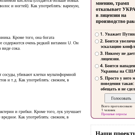
фолиевой кислоты (создается больше новых
мнению, трамп
волос и ногтей). Как употреблять: вареную,
отказывает УКР
в лицензии на
производство рак
1. Уважает Путин
ника. Кроме того, она богата
2. Боится увелич
е содержится очень редкий витамин U. Он
эскалацию конфл
 виде сока.
3. Никому не дает
лицензии.
4. Боится нападе
Украины на СШ
ют сосуды, убивают клетки мультиформной
5. Просто у него 
ов и т.д. Как употреблять: свежим, в
поведения такая:
обещать и не сдел
Всего проголосовало
1 человек
актерии и грибки. Кроме того, лук улучшает
Прошлые опросы
 вредное. Как употреблять: свежим, в
Наши проект