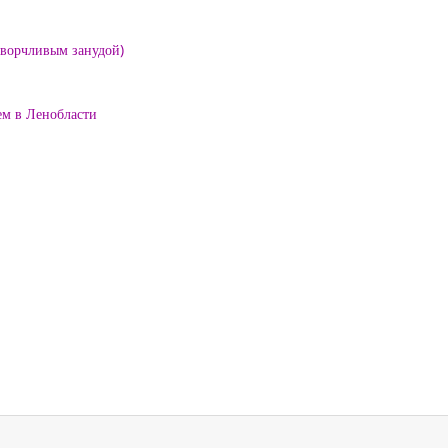
е ворчливым занудой)
ем в Ленобласти