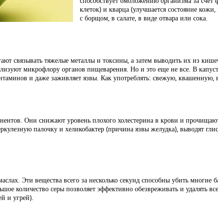
способствует омоложению организма за счет 
клеток) и кварца (улучшается состояние кожи, 
с борщом, в салате, в виде отвара или сока.
ют связывать тяжелые металлы и токсины, а затем выводить их из кишеч
изуют микрофлору органов пищеварения. Но и это еще не все. В капуст
итаминов и даже заживляет язвы. Как употреблять: свежую, квашенную, в
понентов. Они снижают уровень плохого холестерина в крови и прочища
кулезную палочку и хеликобактер (причина язвы желудка), выводят глист
аслах. Эти вещества всего за несколько секунд способны убить многие б
шое количество серы позволяет эффективно обезвреживать и удалять все
й и угрей).