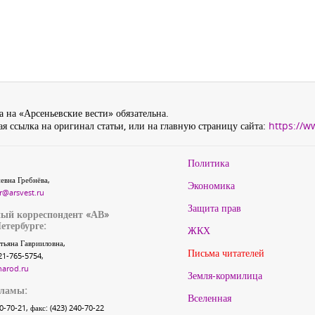
 на «Арсеньевские вести» обязательна.
я ссылка на оригинал статьи, или на главную страницу сайта:
https://w
Политика
евна Гребнёва,
Экономика
r@arsvest.ru
Защита прав
ый корреспондент «АВ»
етербурге:
ЖКХ
тьяна Гаврииловна,
Письма читателей
21-765-5754,
narod.ru
Земля-кормилица
кламы:
Вселенная
40-70-21, факс: (423) 240-70-22