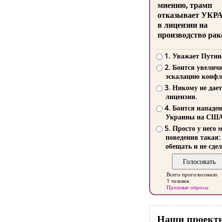
мнению, трамп
отказывает УКР
в лицензии на
производство рак
1. Уважает Путин
2. Боится увелич
эскалацию конфл
3. Никому не дает
лицензии.
4. Боится нападе
Украины на СШ
5. Просто у него 
поведения такая:
обещать и не сдел
Всего проголосовало
1 человек
Прошлые опросы
Наши проект