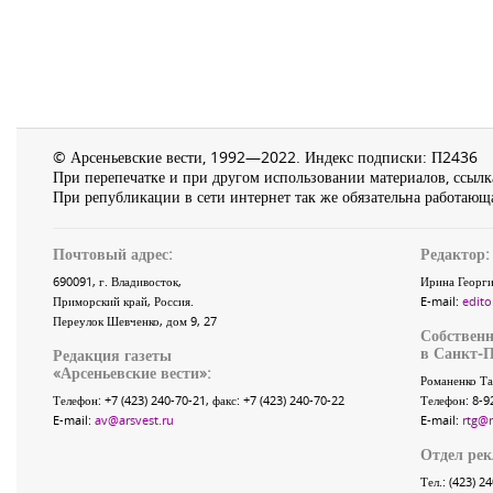
© Арсеньевские вести, 1992—2022. Индекс подписки: П2436
При перепечатке и при другом использовании материалов, ссылка
При републикации в сети интернет так же обязательна работающа
Почтовый адрес:
Редактор:
690091
, г.
Владивосток
,
Ирина Георги
Приморский край
,
Россия
.
E-mail:
edito
Переулок Шевченко
, дом 9, 27
Собственн
в Санкт-П
Редакция газеты
«
Арсеньевские вести
»:
Романенко Та
Телефон:
+7 (423) 240-70-21
, факс:
+7 (423) 240-70-22
Телефон: 8-9
E-mail:
av@arsvest.ru
E-mail:
rtg@
Отдел ре
Тел.: (423) 2