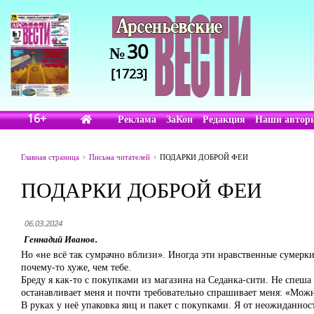
30
№
[1723]
16+
Реклама
ЗаКон
Редакция
Наши автор
Главная страница
Письма читателей
ПОДАРКИ ДОБРОЙ ФЕИ
ПОДАРКИ ДОБРОЙ ФЕИ
06.03.2024
Геннадий Иванов.
Но «не всё так сумрачно вблизи». Иногда эти нравственные сумерк
почему-то хуже, чем тебе.
Бреду я как-то с покупками из магазина на Седанка-сити. Не спеша
останавливает меня и почти требовательно спрашивает меня: «Мож
В руках у неё упаковка яиц и пакет с покупками. Я от неожиданности