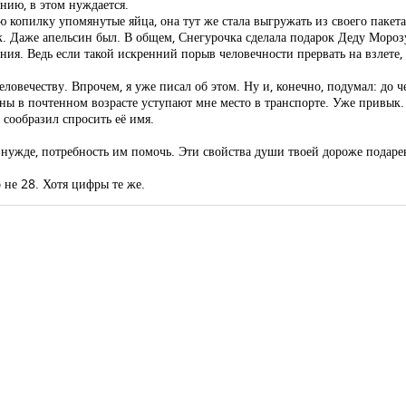
ению, в этом нуждается.
ою копилку упомянутые яйца, она тут же стала выгружать из своего пакет
. Даже апельсин был. В общем, Снегурочка сделала подарок Деду Мороз
ения. Ведь если такой искренний порыв человечности прервать на взлете, 
ловечеству. Впрочем, я уже писал об этом. Ну и, конечно, подумал: до 
ы в почтенном возрасте уступают мне место в транспорте. Уже привык. 
сообразил спросить её имя.
 в нужде, потребность им помочь. Эти свойства души твоей дороже подаре
о не 28. Хотя цифры те же.