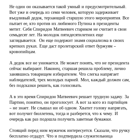
Не один он оказывается такой умный и предусмотрительный.
Вот уже и очередь из семи человек, которую задерживает
въедливый дедок, терзающий старшую этого мероприятия. Все
пытает ее, кто против их любимого Путина в президенты
метит. Себя Спиридон Матвеевич стариком не считает в свои
семьдесят лет. На молодок пятидесятилетних еще
заглядывается. Он еще подержит знамя социализма в своих
крепких руках. Еще даст пролетарский ответ буржуям –
кровопийцам.
А дедок все не унимается. Не может понять, что не президента
сейчас выбирают. Наконец, старшая решила проблему, лично
занявшись товарищем избирателем. Что слегка напрягает
наблюдателей, трех молодых парней. Мол, каждый должен сам,
без подсказки решить, как голосовать.
А в это время Спиридон Матвеевич решает трудную задачу. За
Партию, понятно, он проголосует. А вот за кого из партийцев
– не знает. Не слышал ни об одном. Хватит голову напрягать,
вот получит бюллетень, тогда и разберется, что к чему. И
очередь как раз подошла получить заветные бумажки.
Стоящий перед ним мужичок интересуется. Сказали, что ручку
бесплатно отдадут. Что и подтвердила служительница