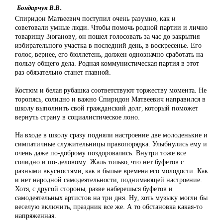
Бондарчук В.В.
Спиридон Матвеевич поступил очень разумно, как и
советовали умные люди. Чтобы помочь родной партии и лично
товарищу Зюганову, он пошел голосовать за час до закрытия
избирательного участка в последний день, в воскресенье. Его
голос, вернее, его бюллетень, должен однозначно сработать на
пользу общего дела. Родная коммунистическая партия в этот
раз обязательно станет главной.
Костюм и белая рубашка соответствуют торжеству момента. Не
торопясь, солидно и важно Спиридон Матвеевич направился в
школу выполнить свой гражданский долг, который поможет
вернуть страну в социалистическое лоно.
На входе в школу сразу подняли настроение две молоденькие и
симпатичные служительницы правопорядка. Улыбнулись ему и
очень даже по-доброму поздоровались. Внутри тоже все
солидно и по-деловому. Жаль только, что нет буфетов с
разными вкусностями, как в былые времена его молодости. Как
и нет народной самодеятельности, поднимающей настроение.
Хотя, с другой стороны, разве наберешься буфетов и
самодеятельных артистов на три дня. Ну, хоть музыку могли бы
веселую включить, праздник все же. А то обстановка какая-то
напряженная.