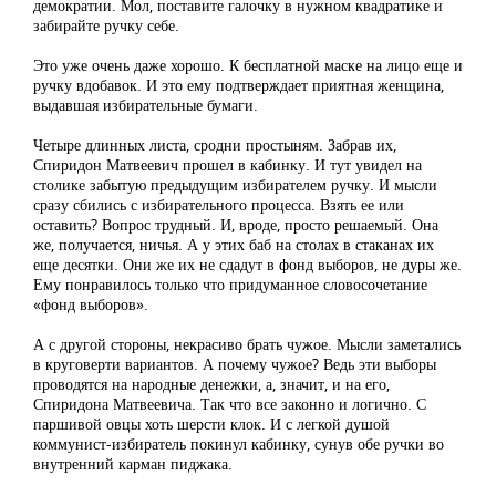
демократии. Мол, поставите галочку в нужном квадратике и
забирайте ручку себе.
Это уже очень даже хорошо. К бесплатной маске на лицо еще и
ручку вдобавок. И это ему подтверждает приятная женщина,
выдавшая избирательные бумаги.
Четыре длинных листа, сродни простыням. Забрав их,
Спиридон Матвеевич прошел в кабинку. И тут увидел на
столике забытую предыдущим избирателем ручку. И мысли
сразу сбились с избирательного процесса. Взять ее или
оставить? Вопрос трудный. И, вроде, просто решаемый. Она
же, получается, ничья. А у этих баб на столах в стаканах их
еще десятки. Они же их не сдадут в фонд выборов, не дуры же.
Ему понравилось только что придуманное словосочетание
«фонд выборов».
А с другой стороны, некрасиво брать чужое. Мысли заметались
в круговерти вариантов. А почему чужое? Ведь эти выборы
проводятся на народные денежки, а, значит, и на его,
Спиридона Матвеевича. Так что все законно и логично. С
паршивой овцы хоть шерсти клок. И с легкой душой
коммунист-избиратель покинул кабинку, сунув обе ручки во
внутренний карман пиджака.