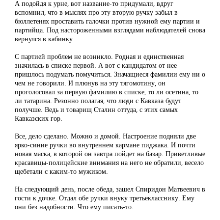
А подойдя к урне, вот название-то придумали, вдруг
вспомнил, что в мыслях про эту вторую ручку забыл в
бюллетенях проставить галочки против нужной ему партии и
партийца. Под настороженными взглядами наблюдателей снова
вернулся в кабинку.
С партией проблем не возникло. Родная и единственная
значилась в списке первой. А вот с кандидатом от нее
пришлось подумать помучиться. Значащиеся фамилии ему ни о
чем не говорили. И плюнув на эту тягомотину, он
проголосовал за первую фамилию в списке, то ли осетина, то
ли татарина. Резонно полагая, что люди с Кавказа будут
получше. Ведь и товарищ Сталин оттуда, с этих самых
Кавказских гор.
Все, дело сделано. Можно и домой. Настроение подняли две
ярко-синие ручки во внутреннем кармане пиджака. И почти
новая маска, в которой он завтра пойдет на базар. Приветливые
красавицы-полицейские внимания на него не обратили, весело
щебетали с каким-то мужиком.
На следующий день, после обеда, зашел Спиридон Матвеевич в
гости к дочке. Отдал обе ручки внуку третьекласснику. Ему
они без надобности. Что ему писать-то.