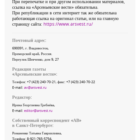
При перепечатке и при другом использовании материалов,
ссылка на «Арсеньевские вести» обязательна.
При републикации в сети интернет так же обязательна
работающая ссылка на оригинал статьи, или на главную
страницу сайта:
https://www.arsvest.ru/
Почтовый адрес:
690091
, г.
Владивосток
,
Приморский край
,
Россия
.
Переулок Шевченко
, дом 9, 27
Редакция газеты
«
Арсеньевские вести
»:
Телефон:
+7 (423) 240-70-21
, факс:
+7 (423) 240-70-22
E-mail:
av@arsvest.ru
Редактор:
Ирина Георгиевна Гребнёва,
E-mail:
editor@arsvest.ru
Собственный корреспондент «АВ»
в Санкт-Петербурге:
Романенко Татьяна Гаврииловна,
Телефон: 8-921-765-5754,