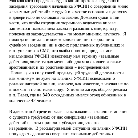
Московского городского суда в копии протокола судебного
заседания, требования начальника УФСИН о совершении мною
«взаимных действий» с судьей в качестве основания к допуску
к доверителю не основаны на законе. Домысел судьи в той
части, что якобы сотрудник тюремного ведомства вправе
заниматься толкованием закона и разъяснять мне, юристу,
положения законодательства – по моему мнению, глупость. Я
никогда не писал в исковом заявлении, не говорил ни в
судебном заседании, ни в своих прилагаемых публикациях и
выступлениях в СМИ, что якобы понятие, придаваемое
начальником УФСИН известному нам термину «взаимные
действия», является для меня либо для моих коллег, а также
арестованных и их родственников – неопределенным.
Полагаю, я в силу своей предыдущей трудовой деятельности
как минимум не хуже начальника УФСИН осведомлен о
реалиях лагерной жизни, которую, как известно, я изучал не по
книжкам и не по телевизору. Я помню лагерь общего режима
в п. Талая, где на 340 осужденных имелся отряд обиженных в
количестве 42 человек.
В адвокатской среде вначале высказывались различные мнения
о существе требуемых от нас совершения «взаимных
действий», затем пришли к убеждению, что это —
извращение. В рассматриваемой ситуации начальник УФСИН
понуждает адвокатов совершать «взаимные действия» с