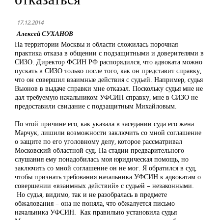
17.12.2014
Алексей СУХАНОВ
На территории Москвы и области сложилась порочная
практика отказа в общении с подзащитными и доверителями в
СИЗО. Директор ФСИН РФ распорядился, что адвоката можно
пускать в СИЗО только после того, как он представит справку,
что он совершил взаимные действия с судьей. Например, судья
Вьюнов в выдаче справки мне отказал. Поскольку судья мне не
дал требуемую начальником УФСИН справку, мне в СИЗО не
предоставили свидание с подзащитным Михайловым.
По этой причине его, как указала в заседании суда его жена
Марчук, лишили возможности заключить со мной соглашение
о защите по его уголовному делу, которое рассматривал
Московский областной суд. На стадии предварительного
слушания ему понадобилась моя юридическая помощь, но
заключить со мной соглашение он не мог. Я обратился в суд,
чтобы признать требования начальника УФСИН к адвокатам о
совершении «взаимных действий» с судьей – незаконными.
Но судья, видимо, так и не разобралась в предмете
обжалования – она не поняла, что обжалуется письмо
начальника УФСИН. Как правильно установила судья