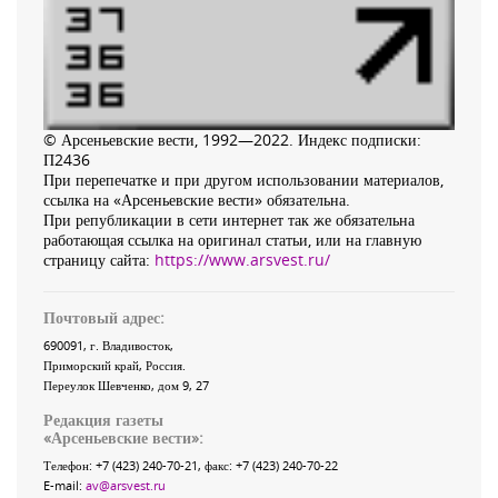
© Арсеньевские вести, 1992—2022. Индекс подписки:
П2436
При перепечатке и при другом использовании материалов,
ссылка на «Арсеньевские вести» обязательна.
При републикации в сети интернет так же обязательна
работающая ссылка на оригинал статьи, или на главную
страницу сайта:
https://www.arsvest.ru/
Почтовый адрес:
690091
, г.
Владивосток
,
Приморский край
,
Россия
.
Переулок Шевченко
, дом 9, 27
Редакция газеты
«
Арсеньевские вести
»:
Телефон:
+7 (423) 240-70-21
, факс:
+7 (423) 240-70-22
E-mail:
av@arsvest.ru