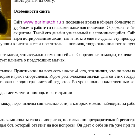
иметь деньги на счету.
Особенности сайта
Сайт
www.parimatch.ru
в последнее время набирает большую п
удобным в работе со ставками даже для новичков. Оформлен сайт
акцентом. Такой его дизайн узнаваемый и запоминающийся. Сайт
зарегистрированные люди, так и те, кто еще не сделал эту проце
купоны клиента, а если посетитель — новичок, тогда окно полностью пуст
льные матчи, что актуальны именно сейчас. Спортивные команды, их очки 
ует клиента о предстоящих матчах.
авки. Практически на всех есть значок «live», это значит, что по всем к
оторые играют спортсмены. Рядом расположены значки флагов этих госуда
ствован не один графический редактор. Ресурс наполнен качественным ко
едлагает матчи и помощь в регистрации.
авку, перечислены социальные сети, в которых можно наблюдать за рабо
лять чемпионаты своих фаворитов, но только по предварительной регистр
дан бот, который ответит на все вопросы. Он дает о себе знать уже при