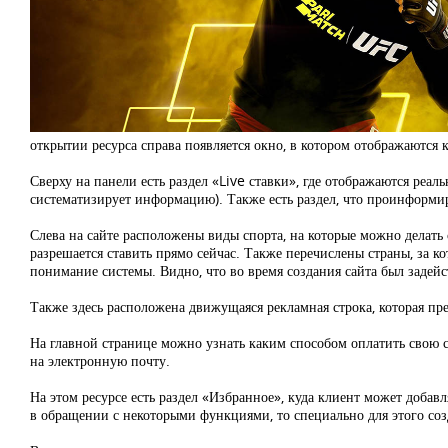
открытии ресурса справа появляется окно, в котором отображаются 
Сверху на панели есть раздел «Live ставки», где отображаются реа
систематизирует информацию). Также есть раздел, что проинформир
Слева на сайте расположены виды спорта, на которые можно делать ст
разрешается ставить прямо сейчас. Также перечислены страны, за к
понимание системы. Видно, что во время создания сайта был задей
Также здесь расположена движущаяся рекламная строка, которая пр
На главной странице можно узнать каким способом оплатить свою ст
на электронную почту.
На этом ресурсе есть раздел «Избранное», куда клиент может добав
в обращении с некоторыми функциями, то специально для этого соз