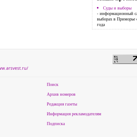
Суды и выборы
- информационный с
выборах в Приморье 
года
ww.arsvest.ru/
Поиск
Архив номеров
Редакция газеты
Информация рекламодателям
Подписка