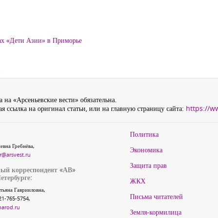
ах «Дети Азии» в Приморье
и
 на «Арсеньевские вести» обязательна.
я ссылка на оригинал статьи, или на главную страницу сайта:
https://w
Политика
евна Гребнёва,
Экономика
r@arsvest.ru
Защита прав
ый корреспондент «АВ»
етербурге:
ЖКХ
тьяна Гаврииловна,
Письма читателей
21-765-5754,
narod.ru
Земля-кормилица