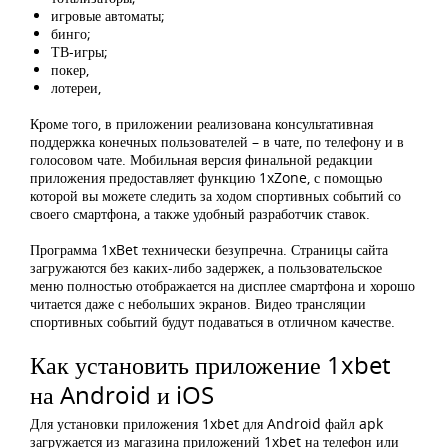
игровые автоматы;
бинго;
ТВ-игры;
покер,
лотереи,
Кроме того, в приложении реализована консультативная
поддержка конечных пользователей – в чате, по телефону и в
голосовом чате. Мобильная версия финальной редакции
приложения предоставляет функцию 1xZone, с помощью
которой вы можете следить за ходом спортивных событий со
своего смартфона, а также удобный разработчик ставок.
Программа 1xBet технически безупречна. Страницы сайта
загружаются без каких-либо задержек, а пользовательское
меню полностью отображается на дисплее смартфона и хорошо
читается даже с небольших экранов. Видео трансляции
спортивных событий будут подаваться в отличном качестве.
Как установить приложение 1xbet
на Android и iOS
Для установки приложения 1xbet для Android файл apk
загружается из магазина приложений 1xbet на телефон или