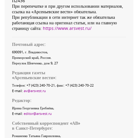
П2436
При перепечатке и при другом использовании материалов,
ссылка на «Арсеньевские вести» обязательна.
При републикации в сети интернет так же обязательна
работающая ссылка на оригинал статьи, или на главную
страницу сайта:
https://www.arsvest.ru/
Почтовый адрес:
690091
, г.
Владивосток
,
Приморский край
,
Россия
.
Переулок Шевченко
, дом 9, 27
Редакция газеты
«
Арсеньевские вести
»:
Телефон:
+7 (423) 240-70-21
, факс:
+7 (423) 240-70-22
E-mail:
av@arsvest.ru
Редактор:
Ирина Георгиевна Гребнёва,
E-mail:
editor@arsvest.ru
Собственный корреспондент «АВ»
в Санкт-Петербурге:
Романенко Татьяна Гаврииловна,