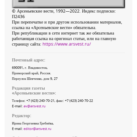
© Арсеньевские вести, 1992—2022. Индекс подписки:
П2436
При перепечатке и при другом использовании материалов,
ссылка на «Арсеньевские вести» обязательна.
При републикации в сети интернет так же обязательна
работающая ссылка на оригинал статьи, или на главную
страницу сайта:
https://www.arsvest.ru/
Почтовый адрес:
690091
, г.
Владивосток
,
Приморский край
,
Россия
.
Переулок Шевченко
, дом 9, 27
Редакция газеты
«
Арсеньевские вести
»:
Телефон:
+7 (423) 240-70-21
, факс:
+7 (423) 240-70-22
E-mail:
av@arsvest.ru
Редактор:
Ирина Георгиевна Гребнёва,
E-mail:
editor@arsvest.ru