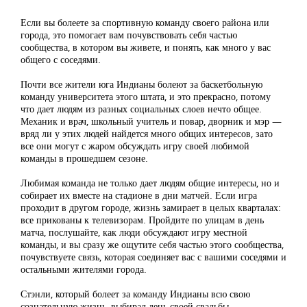
Если вы болеете за спортивную команду своего района или
города, это помогает вам почувствовать себя частью
сообщества, в котором вы живете, и понять, как много у вас
общего с соседями.
Почти все жители юга Индианы болеют за баскетбольную
команду университета этого штата, и это прекрасно, потому
что дает людям из разных социальных слоев нечто общее.
Механик и врач, школьный учитель и повар, дворник и мэр —
вряд ли у этих людей найдется много общих интересов, зато
все они могут с жаром обсуждать игру своей любимой
команды в прошедшем сезоне.
Любимая команда не только дает людям общие интересы, но и
собирает их вместе на стадионе в дни матчей. Если игра
проходит в другом городе, жизнь замирает в целых кварталах:
все прикованы к телевизорам. Пройдите по улицам в день
матча, послушайте, как люди обсуждают игру местной
команды, и вы сразу же ощутите себя частью этого сообщества,
почувствуете связь, которая соединяет вас с вашими соседями и
остальными жителями города.
Стэнли, который болеет за команду Индианы всю свою
сознательную жизнь, выбирал день своей свадьбы,