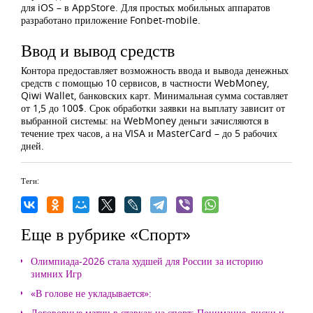
для iOS – в AppStore. Для простых мобильных аппаратов
разработано приложение Fonbet-mobile.
Ввод и вывод средств
Контора предоставляет возможность ввода и вывода денежных
средств с помощью 10 сервисов, в частности WebMoney,
Qiwi Wallet, банковских карт. Минимальная сумма составляет
от 1,5 до 100$. Срок обработки заявки на выплату зависит от
выбранной системы: на WebMoney деньги зачисляются в
течение трех часов, а на VISA и MasterCard – до 5 рабочих
дней.
Теги:
Еще в рубрике «Спорт»
Олимпиада-2026 стала худшей для России за историю
зимних Игр
«В голове не укладывается»:
Договорные матчи в ставках на спорт: Понимание, риски и