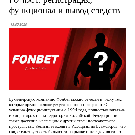
функционал и вывод средств
19.05.2020
Букмекерскую компанию Фонбет можно отнести к числу тех,
которые предоставляют услуги честно и прозрачно. Она
успешно функционирует еще с 1994 года, полностью легальна
и лицензирована на территории Российской Федерации, но
также доступна желающим с других стран постсоветского
пространства. Компания входит в Ассоциацию Букмекеров, что
свидетельствует о стабильности на рынке и порядочности по