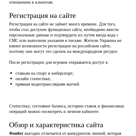
отношению к клиентам.
Регистрация на сайте
Регистрация на сайте не займет много времени. Для того,
чтобы стал доступен функционал сайта, необходимо ввести
персональные данные и подтвердить их путем ввода кода с
СМС или выполнив указания в письме. Жители Украины не
имеют возможности регистрации на российском сайте,
поэтому они могут это сделать на международном ресурсе.
После регистрации для игроков открывается доступ к:
ставкам на спорт и киберспорт;
онлайн статистике;
прямым видеотрансляциям матчей.
Статистику, состояние баланса, историю ставок и финансовых
операций можно посмотреть в личном кабинете.
Обзор и характеристика сайта
Фонбет
выгодно отличается от конкурентов линией, которая