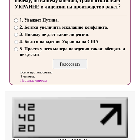
почему, по вашему мнению, трамп отказывает
УКРАИНЕ в лицензии на производство ракет?
1. Уважает Путина.
2. Боится увеличить эскалацию конфликта.
3. Никому не дает такие лицензии.
4. Боится нападения Украины на США
5. Просто у него манера поведения такая: обещать и
не сделать.
Всего проголосовало
1 человек
Прошлые опросы