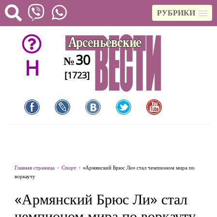
РУБРИКИ
30
№
H
[1723]
Главная страница
Спорт
«Армянский Брюс Ли» стал чемпионом мира по
воркауту
«Армянский Брюс Ли» стал
чемпионом мира по воркауту