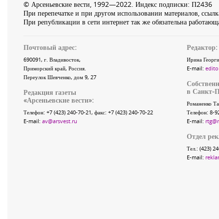
© Арсеньевские вести, 1992—2022. Индекс подписки: П2436
При перепечатке и при другом использовании материалов, ссылка
При републикации в сети интернет так же обязательна работающа
Почтовый адрес:
Редактор:
690091
, г.
Владивосток
,
Ирина Георги
Приморский край
,
Россия
.
E-mail:
edito
Переулок Шевченко
, дом 9, 27
Собственн
в Санкт-П
Редакция газеты
«
Арсеньевские вести
»:
Романенко Та
Телефон:
+7 (423) 240-70-21
, факс:
+7 (423) 240-70-22
Телефон: 8-9
E-mail:
av@arsvest.ru
E-mail:
rtg@
Отдел ре
Тел.: (423) 2
E-mail:
rekla