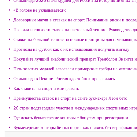
Олимпиада-2026 стала худшей для России за историю зимних Иг
«В голове не укладывается»:
Договорные матчи в ставках на спорт: Понимание, риски и после
Правила и тонкости ставок на настольный теннис: Руководство д
Ставки на большой теннис: основные принципы для начинающих
Прогнозы на футбол как с их использования получить выгоду
Покупайте лучший анаболический препарат Тренболон Энантат на
Пять золотых медалей завоевали приморские гребцы на чемпиона
Олимпиада в Пекине: Россия «достойно» провалилась
Как ставить на спорт и выигрывать
Преимущества ставок на спорт на сайте букмекера Леон бетс
26 стран подтвердили участие в международных спортивных игр
Где искать букмекерские конторы с бонусом при регистрации
Букмекерские конторы без паспорта: как ставить без верификаци