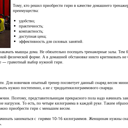
Тому, кто решил приобрести гирю в качестве домашнего тренажер
преимущества:
удобство;
практичность;
компактность;
доступная цена;
эффективность для силовых занятий.
акачать мышцы дома. Не обязательно посещать тренажерные залы. Тем бо
хой физической форме. А в домашней обстановке никто критиковать не бу
ное — грамотный выбор нужной гири.
ти. Для новичков опытный тренер посоветует данный снаряд весом мини
ать нужно постепенно, а не с тридцатикилограммового снаряда.
жчин. Поэтому, представительницам прекрасного пола надо начинать зан
ние нагрузок. То есть, по четыре килограмма в каждой руке. Таким обра
можно приобрести гири с меньшим весом.
ачинать заниматься с гирями 10-16 килограммов. Женщинам нужны снар
ь.