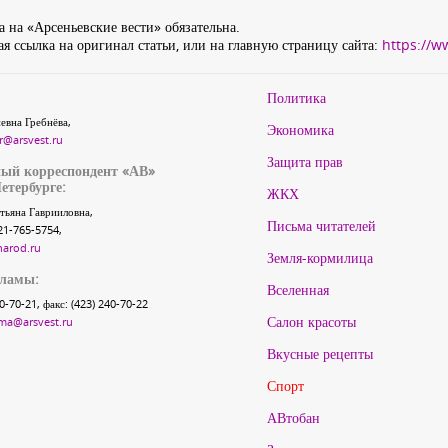
 на «Арсеньевские вести» обязательна.
я ссылка на оригинал статьи, или на главную страницу сайта:
https://w
Политика
евна Гребнёва,
Экономика
r@arsvest.ru
Защита прав
ый корреспондент «АВ»
етербурге:
ЖКХ
тьяна Гаврииловна,
Письма читателей
21-765-5754,
narod.ru
Земля-кормилица
кламы:
Вселенная
40-70-21, факс: (423) 240-70-22
Салон красоты
ma@arsvest.ru
Вкусные рецепты
Спорт
АВтобан