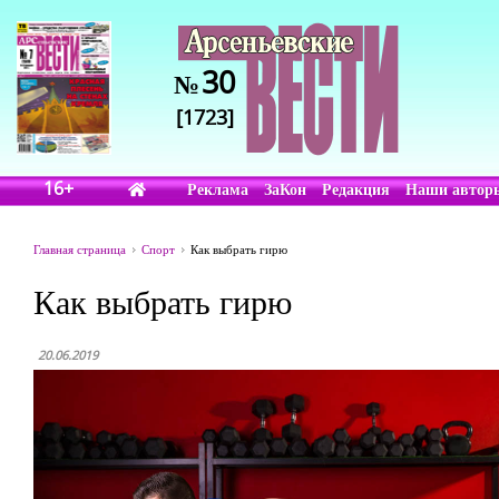
30
№
[1723]
16+
Реклама
ЗаКон
Редакция
Наши автор
Главная страница
Спорт
Как выбрать гирю
Как выбрать гирю
20.06.2019