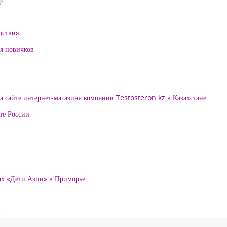
р
дствия
ля новичков
 сайте интернет-магазина компании Testosteron.kz в Казахстане
те России
ах «Дети Азии» в Приморье
и