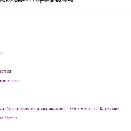
 что пользователь не ощутит дискомфорта.
р
дствия
ля новичков
 сайте интернет-магазина компании Testosteron.kz в Казахстане
те России