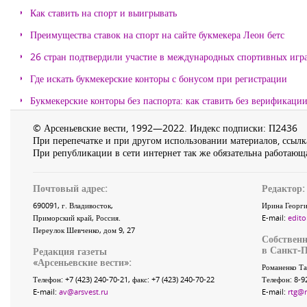
Как ставить на спорт и выигрывать
Преимущества ставок на спорт на сайте букмекера Леон бетс
26 стран подтвердили участие в международных спортивных игр
Где искать букмекерские конторы с бонусом при регистрации
Букмекерские конторы без паспорта: как ставить без верификаци
© Арсеньевские вести, 1992—2022. Индекс подписки: П2436
При перепечатке и при другом использовании материалов, ссылка
При републикации в сети интернет так же обязательна работающа
Почтовый адрес:
Редактор:
690091
, г.
Владивосток
,
Ирина Георги
Приморский край
,
Россия
.
E-mail:
edito
Переулок Шевченко
, дом 9, 27
Собственн
в Санкт-П
Редакция газеты
«
Арсеньевские вести
»:
Романенко Та
Телефон:
+7 (423) 240-70-21
, факс:
+7 (423) 240-70-22
Телефон: 8-9
E-mail:
av@arsvest.ru
E-mail:
rtg@