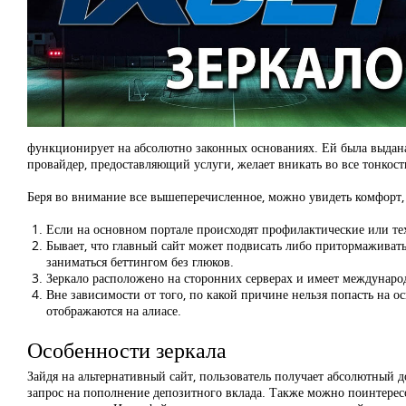
функционирует на абсолютно законных основаниях. Ей была выдана
провайдер, предоставляющий услуги, желает вникать во все тонкос
Беря во внимание все вышеперечисленное, можно увидеть комфорт,
Если на основном портале происходят профилактические или тех
Бывает, что главный сайт может подвисать либо притормаживат
заниматься беттингом без глюков.
Зеркало расположено на сторонних серверах и имеет международ
Вне зависимости от того, по какой причине нельзя попасть на 
отображаются на алиасе.
Особенности зеркала
Зайдя на альтернативный сайт, пользователь получает абсолютный д
запрос на пополнение депозитного вклада. Также можно поинтересо