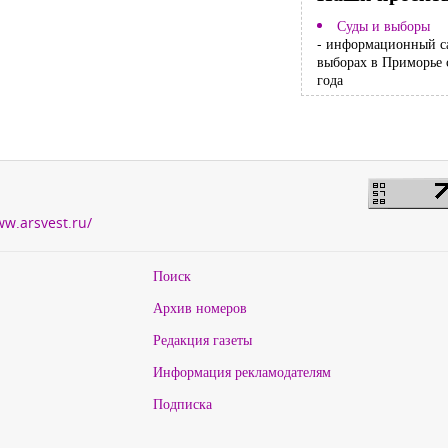
Суды и выборы
- информационный с
выборах в Приморье 
года
ww.arsvest.ru/
Поиск
Архив номеров
Редакция газеты
Информация рекламодателям
Подписка