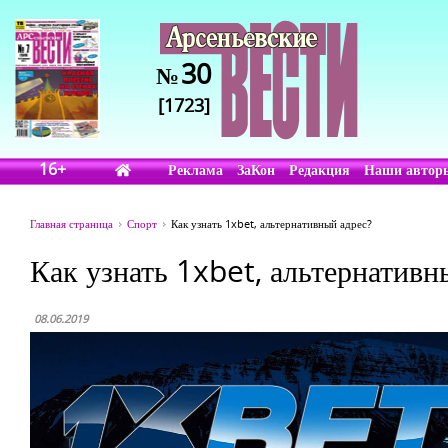
30
№
[1723]
16+
Реклама
ЗаКон
Редакция
Наши автор
Главная страница
Спорт
Как узнать 1xbet, альтернативный адрес?
Как узнать 1xbet, альтернативн
08.06.2019