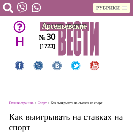
РУБРИКИ
30
№
H
[1723]
Главная страница
Спорт
Как выигрывать на ставках на спорт
Как выигрывать на ставках на
спорт