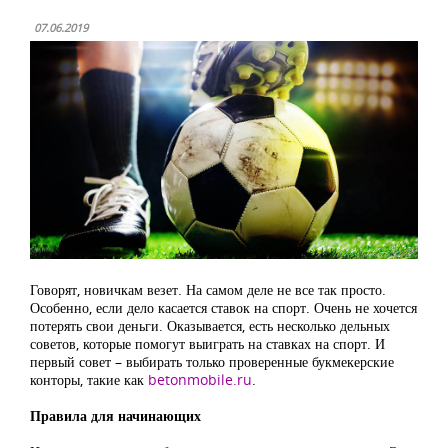
07.06.2019
Говорят, новичкам везет. На самом деле не все так просто.
Особенно, если дело касается ставок на спорт. Очень не хочется
потерять свои деньги. Оказывается, есть несколько дельных
советов, которые помогут выиграть на ставках на спорт. И
первый совет – выбирать только проверенные букмекерские
конторы, такие как
betonmobile.ru
.
Правила для начинающих