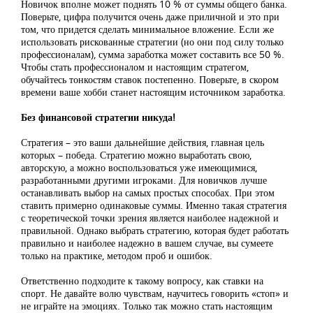
Новичок вполне может поднять 10 % от суммы общего банка.
Поверьте, цифра получится очень даже приличной и это при
том, что придется сделать минимальное вложение. Если же
использовать рискованные стратегии (но они под силу только
профессионалам), сумма заработка может составить все 50 %.
Чтобы стать профессионалом и настоящим стратегом,
обучайтесь тонкостям ставок постепенно. Поверьте, в скором
времени ваше хобби станет настоящим источником заработка.
Без финансовой стратегии никуда!
Стратегия – это ваши дальнейшие действия, главная цель
которых – победа. Стратегию можно выработать свою,
авторскую, а можно воспользоваться уже имеющимися,
разработанными другими игроками. Для новичков лучше
останавливать выбор на самых простых способах. При этом
ставить примерно одинаковые суммы. Именно такая стратегия
с теоретической точки зрения является наиболее надежной и
правильной. Однако выбрать стратегию, которая будет работать
правильно и наиболее надежно в вашем случае, вы сумеете
только на практике, методом проб и ошибок.
Ответственно подходите к такому вопросу, как ставки на
спорт. Не давайте волю чувствам, научитесь говорить «стоп» и
не играйте на эмоциях. Только так можно стать настоящим