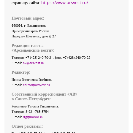
страницу сайта:
https://www.arsvest.ru/
Почтовый адрес:
690091
, г.
Владивосток
,
Приморский край
,
Россия
.
Переулок Шевченко
, дом 9, 27
Редакция газеты
«
Арсеньевские вести
»:
Телефон:
+7 (423) 240-70-21
, факс:
+7 (423) 240-70-22
E-mail:
av@arsvest.ru
Редактор:
Ирина Георгиевна Гребнёва,
E-mail:
editor@arsvest.ru
Собственный корреспондент «АВ»
в Санкт-Петербурге:
Романенко Татьяна Гаврииловна,
Телефон: 8-921-765-5754,
E-mail:
rtg@narod.ru
Отдел рекламы: