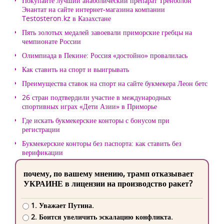
Покупайте лучший анаболический препарат Тренболон
Энантат на сайте интернет-магазина компании
Testosteron.kz в Казахстане
Пять золотых медалей завоевали приморские гребцы на
чемпионате России
Олимпиада в Пекине: Россия «достойно» провалилась
Как ставить на спорт и выигрывать
Преимущества ставок на спорт на сайте букмекера Леон бетс
26 стран подтвердили участие в международных
спортивных играх «Дети Азии» в Приморье
Где искать букмекерские конторы с бонусом при
регистрации
Букмекерские конторы без паспорта: как ставить без
верификации
почему, по вашему мнению, трамп отказывает
УКРАИНЕ в лицензии на производство ракет?
1. Уважает Путина.
2. Боится увеличить эскалацию конфликта.