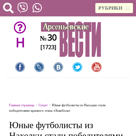
РУБРИКИ
30
№
H
[1723]
Главная страница
Спорт
Юные футболисты из Находки стали
победителями краевого этапа «Локобола»
Юные футболисты из
Находки стали победителями