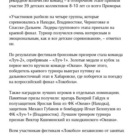
рекордное количество команд – в отборочном этапе приняли
участие 39 детских коллективов 8-10 лет со всего Приморья.
«Участников разбили на четыре группы, которые
соревновались в Находке, Владивостоке, Черниговке и
Спасске-Дальнем. Лидеры группового этапа приехали на
краевой финал. Турнир получился очень интересным и
эмоциональным, как и все детские соревнования», – отметил
он.
По результатам фестиваля бронзовым призером стала команда
«Луч-2», серебряным – «Луч-1». Золотые медали и кубок за
первое место вручили команде «Океан». Кроме этого,
победитель краевого турнира выиграл путевку на
дальневосточный этап в Хабаровске, где поборется за поездку
на всероссийский финал «Локобола».
Также наградили лучших игроков в отдельных номинациях.
Памятные призы получили: вратарь Валерий Гайдук и
полузащитник Ярослав Биш из ФК «Океан» (Находка),
защитник Михаил Губанов и бомбардир Игнат Белопухов из
ФК «Луч-1» (Владивосток). Лучшим тренером турнира
признан Виктор Кшиминский из находкинского «Океана».
Всем участникам фестиваля «Локобол» независимо от занятых