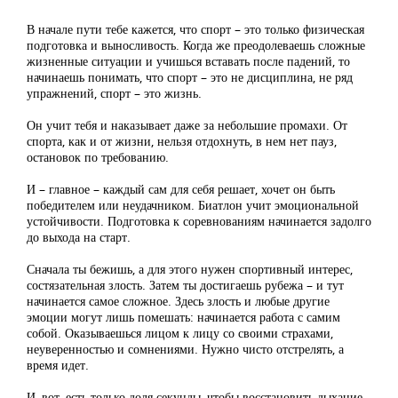
В начале пути тебе кажется, что спорт – это только физическая
подготовка и выносливость. Когда же преодолеваешь сложные
жизненные ситуации и учишься вставать после падений, то
начинаешь понимать, что спорт – это не дисциплина, не ряд
упражнений, спорт – это жизнь.
Он учит тебя и наказывает даже за небольшие промахи. От
спорта, как и от жизни, нельзя отдохнуть, в нем нет пауз,
остановок по требованию.
И – главное – каждый сам для себя решает, хочет он быть
победителем или неудачником. Биатлон учит эмоциональной
устойчивости. Подготовка к соревнованиям начинается задолго
до выхода на старт.
Сначала ты бежишь, а для этого нужен спортивный интерес,
состязательная злость. Затем ты достигаешь рубежа – и тут
начинается самое сложное. Здесь злость и любые другие
эмоции могут лишь помешать: начинается работа с самим
собой. Оказываешься лицом к лицу со своими страхами,
неуверенностью и сомнениями. Нужно чисто отстрелять, а
время идет.
И, вот, есть только доля секунды, чтобы восстановить дыхание