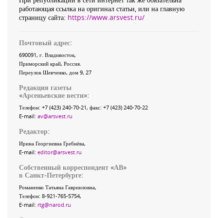
работающая ссылка на оригинал статьи, или на главную
страницу сайта:
https://www.arsvest.ru/
Почтовый адрес:
690091
, г.
Владивосток
,
Приморский край
,
Россия
.
Переулок Шевченко
, дом 9, 27
Редакция газеты
«
Арсеньевские вести
»:
Телефон:
+7 (423) 240-70-21
, факс:
+7 (423) 240-70-22
E-mail:
av@arsvest.ru
Редактор:
Ирина Георгиевна Гребнёва,
E-mail:
editor@arsvest.ru
Собственный корреспондент «АВ»
в Санкт-Петербурге:
Романенко Татьяна Гаврииловна,
Телефон: 8-921-765-5754,
E-mail:
rtg@narod.ru